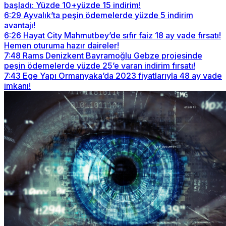
başladı: Yüzde 10+yüzde 15 indirim!
6:29
Ayvalık’ta peşin ödemelerde yüzde 5 indirim
avantajı!
6:26
Hayat City Mahmutbey’de sıfır faiz 18 ay vade fırsatı!
Hemen oturuma hazır daireler!
7:48
Rams Denizkent Bayramoğlu Gebze projesinde
peşin ödemelerde yüzde 25’e varan indirim fırsatı!
7:43
Ege Yapı Ormanyaka’da 2023 fiyatlarıyla 48 ay vade
imkanı!