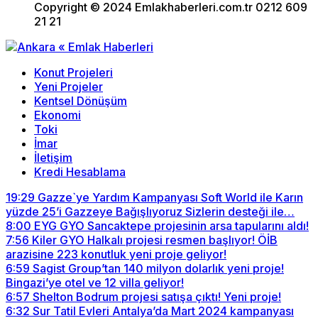
Copyright © 2024 Emlakhaberleri.com.tr 0212 609
21 21
Konut Projeleri
Yeni Projeler
Kentsel Dönüşüm
Ekonomi
Toki
İmar
İletişim
Kredi Hesablama
19:29
Gazze`ye Yardım Kampanyası Soft World ile Karın
yüzde 25’i Gazzeye Bağışlıyoruz Sizlerin desteği ile…
8:00
EYG GYO Sancaktepe projesinin arsa tapularını aldı!
7:56
Kiler GYO Halkalı projesi resmen başlıyor! ÖİB
arazisine 223 konutluk yeni proje geliyor!
6:59
Sagist Group’tan 140 milyon dolarlık yeni proje!
Bingazi’ye otel ve 12 villa geliyor!
6:57
Shelton Bodrum projesi satışa çıktı! Yeni proje!
6:32
Sur Tatil Evleri Antalya’da Mart 2024 kampanyası