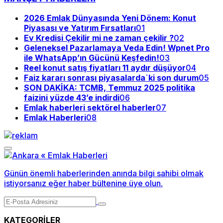
2026 Emlak Dünyasında Yeni Dönem: Konut
Piyasası ve Yatırım Fırsatları
01
Ev Kredisi Çekilir mi ne zaman çekilir ?
02
Geleneksel Pazarlamaya Veda Edin! Wpnet Pro
ile WhatsApp’ın Gücünü Keşfedin!
03
Reel konut satış fiyatları 11 aydır düşüyor
04
Faiz kararı sonrası piyasalarda`ki son durum
05
SON DAKİKA: TCMB, Temmuz 2025 politika
faizini yüzde 43’e indirdi
06
Emlak haberleri sektörel haberler
07
Emlak Haberleri
08
Günün önemli haberlerinden anında bilgi sahibi olmak
istiyorsanız eğer haber bültenine üye olun.
KATEGORİLER