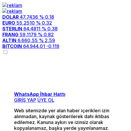
DOLAR
47,7436
% 0.18
EURO
55,2510
% 0.32
STERLIN
64,4811
% 0.38
FRANG
59,1179
% 0.82
ALTIN
6.660,55
% 2,59
BITCOIN
64.944,01
-0.119
Menü seçimi yapın.
wp-admin -> görünüm ->
menüler sayfasına gidin.
WhatsApp İhbar Hattı
GİRİŞ YAP
ÜYE OL
Web sitemizde yer alan haber içerikleri izin
alınmadan, kaynak gösterilerek dahi iktibas
edilemez. Kanuna aykırı ve izinsiz olarak
kopyalanamaz, başka yerde yayınlanamaz.