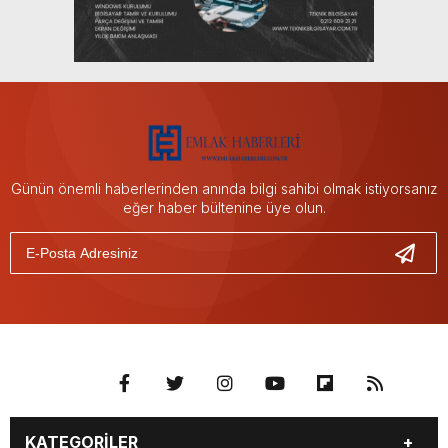
Günün önemli haberlerinden anında bilgi sahibi olmak istiyorsanız
eğer haber bültenine üye olun.
KATEGORİLER