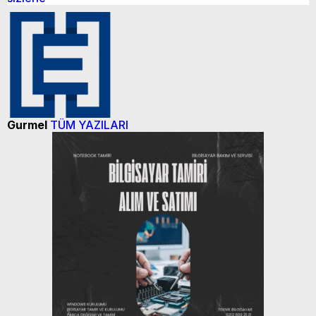
Karın yüzde 25’i Gazzeye Bağışlıyoruz
Sizlerin desteği ile…
Gurmel
TÜM YAZILARI