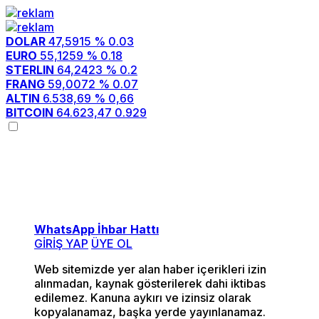
DOLAR
47,5915
% 0.03
EURO
55,1259
% 0.18
STERLIN
64,2423
% 0.2
FRANG
59,0072
% 0.07
ALTIN
6.538,69
% 0,66
BITCOIN
64.623,47
0.929
Menü seçimi yapın.
wp-admin -> görünüm ->
menüler sayfasına gidin.
WhatsApp İhbar Hattı
GİRİŞ YAP
ÜYE OL
Web sitemizde yer alan haber içerikleri izin
alınmadan, kaynak gösterilerek dahi iktibas
edilemez. Kanuna aykırı ve izinsiz olarak
kopyalanamaz, başka yerde yayınlanamaz.