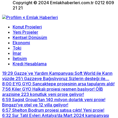
Copyright © 2024 Emlakhaberleri.com.tr 0212 609
21 21
Konut Projeleri
Yeni Projeler
Kentsel Dönüşüm
Ekonomi
Toki
İmar
İletişim
Kredi Hesablama
19:29
Gazze`ye Yardım Kampanyası Soft World ile Karın
yüzde 25’i Gazzeye Bağışlıyoruz Sizlerin desteği ile…
8:00
EYG GYO Sancaktepe projesinin arsa tapularını aldı!
7:56
Kiler GYO Halkalı projesi resmen başlıyor! ÖİB
arazisine 223 konutluk yeni proje geliyor!
6:59
Sagist Group’tan 140 milyon dolarlık yeni proje!
Bingazi’ye otel ve 12 villa geliyor!
6:57
Shelton Bodrum projesi satışa çıktı! Yeni proje!
6:32
Sur Tatil Evleri Antalya’da Mart 2024 kampanyası