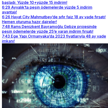
başladı: Yüzde 10+yüzde 15 indirim!
6:29
Ayvalık’ta peşin ödemelerde yüzde 5 indirim
avantajı!
6:26
Hayat City Mahmutbey’de sıfır faiz 18 ay vade fırsatı!
Hemen oturuma hazır daireler!
7:48
Rams Denizkent Bayramoğlu Gebze projesinde
peşin ödemelerde yüzde 25’e varan indirim fırsatı!
7:43
Ege Yapı Ormanyaka’da 2023 fiyatlarıyla 48 ay vade
imkanı!