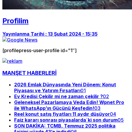
Profilim
Yayınlanma Tarihi :
13 Şubat 2024 - 15:35
[profilepress-user-profile id=”1″]
MANŞET HABERLERİ
2026 Emlak Dünyasında Yeni Dönem: Konut
Piyasası ve Yatırım Fırsatları
01
Ev Kredisi Çekilir mi ne zaman çekilir ?
02
Geleneksel Pazarlamaya Veda Edin! Wpnet Pro
ile WhatsApp’ın Gücünü Keşfedin!
03
Reel konut satış fiyatları 11 aydır düşüyor
04
Faiz kararı sonrası piyasalarda`ki son durum
05
SON DAKİKA: TCMB, Temmuz 2025 politika
faizini yüzde 43’e indirdi
06