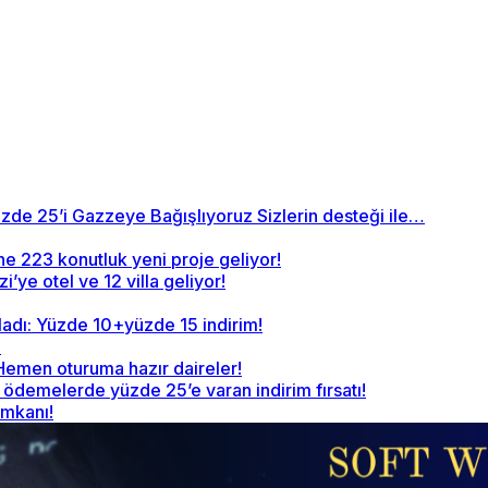
zde 25’i Gazzeye Bağışlıyoruz Sizlerin desteği ile…
ne 223 konutluk yeni proje geliyor!
’ye otel ve 12 villa geliyor!
ladı: Yüzde 10+yüzde 15 indirim!
!
 Hemen oturuma hazır daireler!
demelerde yüzde 25’e varan indirim fırsatı!
imkanı!