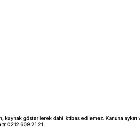
Menü seçimi yapın.
wp-admin -> görünüm ->
menüler sayfasına gidin.
an, kaynak gösterilerek dahi iktibas edilemez. Kanuna aykır
.tr 0212 609 21 21