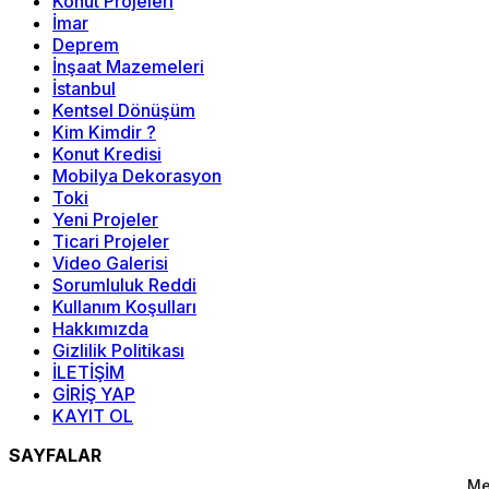
Konut Projeleri
İmar
Deprem
İnşaat Mazemeleri
İstanbul
Kentsel Dönüşüm
Kim Kimdir ?
Konut Kredisi
Mobilya Dekorasyon
Toki
Yeni Projeler
Ticari Projeler
Video Galerisi
Sorumluluk Reddi
Kullanım Koşulları
Hakkımızda
Gizlilik Politikası
İLETİŞİM
GİRİŞ YAP
KAYIT OL
SAYFALAR
Me