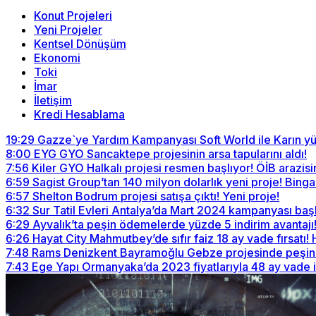
Konut Projeleri
Yeni Projeler
Kentsel Dönüşüm
Ekonomi
Toki
İmar
İletişim
Kredi Hesablama
19:29
Gazze`ye Yardım Kampanyası Soft World ile Karın yü
8:00
EYG GYO Sancaktepe projesinin arsa tapularını aldı!
7:56
Kiler GYO Halkalı projesi resmen başlıyor! ÖİB arazisi
6:59
Sagist Group’tan 140 milyon dolarlık yeni proje! Bingazi
6:57
Shelton Bodrum projesi satışa çıktı! Yeni proje!
6:32
Sur Tatil Evleri Antalya’da Mart 2024 kampanyası baş
6:29
Ayvalık’ta peşin ödemelerde yüzde 5 indirim avantajı
6:26
Hayat City Mahmutbey’de sıfır faiz 18 ay vade fırsatı!
7:48
Rams Denizkent Bayramoğlu Gebze projesinde peşin ö
7:43
Ege Yapı Ormanyaka’da 2023 fiyatlarıyla 48 ay vade 