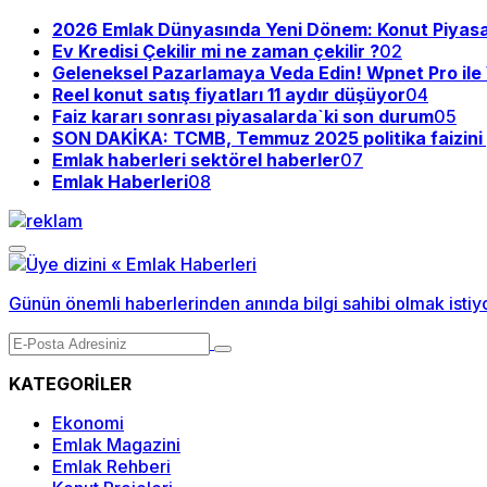
2026 Emlak Dünyasında Yeni Dönem: Konut Piyasası
Ev Kredisi Çekilir mi ne zaman çekilir ?
02
Geleneksel Pazarlamaya Veda Edin! Wpnet Pro il
Reel konut satış fiyatları 11 aydır düşüyor
04
Faiz kararı sonrası piyasalarda`ki son durum
05
SON DAKİKA: TCMB, Temmuz 2025 politika faizini y
Emlak haberleri sektörel haberler
07
Emlak Haberleri
08
Günün önemli haberlerinden anında bilgi sahibi olmak istiy
KATEGORİLER
Ekonomi
Emlak Magazini
Emlak Rehberi