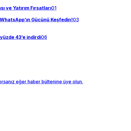
 ve Yatırım Fırsatları
01
e WhatsApp’ın Gücünü Keşfedin!
03
üzde 43’e indirdi
06
orsanız eğer haber bültenine üye olun.