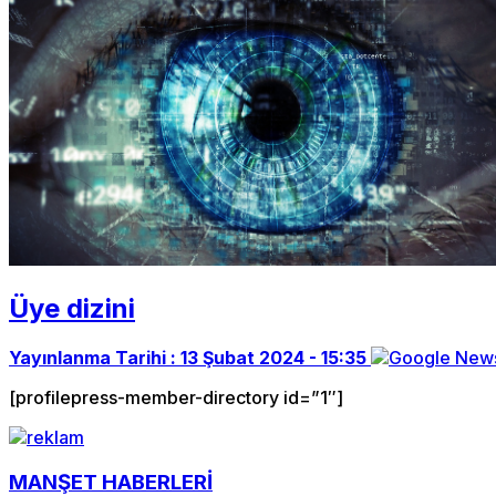
Üye dizini
Yayınlanma Tarihi :
13 Şubat 2024 - 15:35
[profilepress-member-directory id=”1″]
MANŞET HABERLERİ