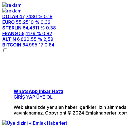
DOLAR
47,7436
% 0.18
EURO
55,2510
% 0.32
STERLIN
64,4811
% 0.38
FRANG
59,1179
% 0.82
ALTIN
6.660,55
% 2,59
BITCOIN
64.995,17
0.84
WhatsApp İhbar Hattı
GİRİŞ YAP
ÜYE OL
Web sitemizde yer alan haber içerikleri izin alınmad
yayınlanamaz. Copyright © 2024 Emlakhaberleri.com