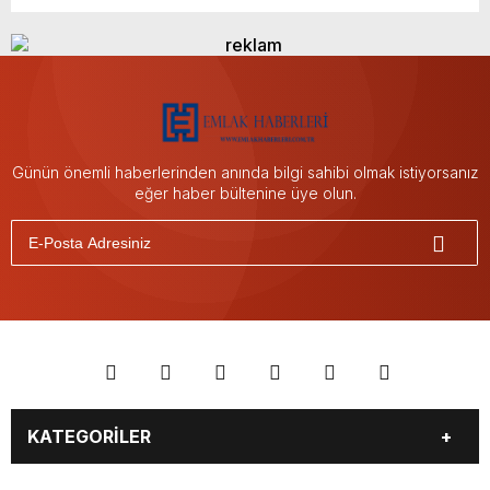
Günün önemli haberlerinden anında bilgi sahibi olmak istiyorsanız
eğer haber bültenine üye olun.
KATEGORİLER