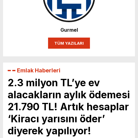
Karın yüzde 25’i Gazzeye Bağışlıyoruz
Sizlerin desteği ile…
Gurmel
TÜM YAZILARI
Emlak Haberleri
2.3 milyon TL’ye ev
alacakların aylık ödemesi
21.790 TL! Artık hesaplar
‘Kiracı yarısını öder’
diyerek yapılıyor!