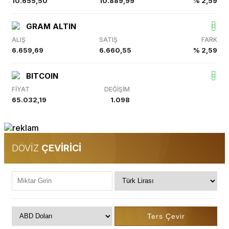
10.655,50
10.889,99
% 2,59
GRAM ALTIN
ALIŞ
SATIŞ
FARK
6.659,69
6.660,55
% 2,59
BITCOIN
FİYAT
DEĞİŞİM
65.032,19
1.098
DÖVİZ
ÇEVİRİCİ