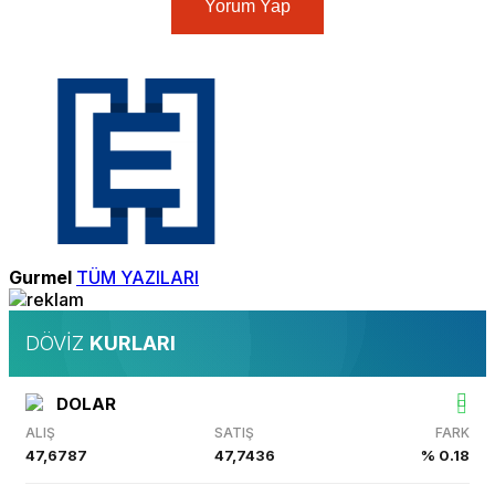
Yorum Yap
Gurmel
TÜM YAZILARI
DÖVİZ
KURLARI
DOLAR
ALIŞ
SATIŞ
FARK
47,6787
47,7436
% 0.18