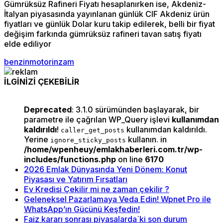
Gümrüksüz Rafineri Fiyatı hesaplanırken ise, Akdeniz-
İtalyan piyasasında yayınlanan günlük CIF Akdeniz ürün
fiyatları ve günlük Dolar kuru takip edilerek, belli bir fiyat
değişim farkında gümrüksüz rafineri tavan satış fiyatı
elde ediliyor
benzin
motorin
zam
İLGİNİZİ ÇEKEBİLİR
Deprecated
: 3.1.0 sürümünden başlayarak, bir
parametre ile çağrılan WP_Query işlevi
kullanımdan
kaldırıldı
!
kullanımdan kaldırıldı.
caller_get_posts
Yerine
kullanın. in
ignore_sticky_posts
/home/wpenheuy/emlakhaberleri.com.tr/wp-
includes/functions.php
on line
6170
2026 Emlak Dünyasında Yeni Dönem: Konut
Piyasası ve Yatırım Fırsatları
Ev Kredisi Çekilir mi ne zaman çekilir ?
Geleneksel Pazarlamaya Veda Edin! Wpnet Pro ile
WhatsApp’ın Gücünü Keşfedin!
Faiz kararı sonrası piyasalarda`ki son durum