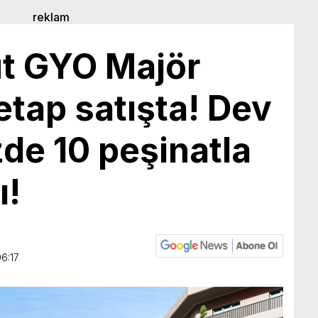
t GYO Majör
etap satışta! Dev
de 10 peşinatla
ı!
6:17