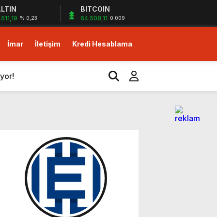
LTIN
BITCOIN
.511,19
64.508,11
% 0,23
0.009
izlerin desteği ile…
İmar
İletişim
Kredi Hesablama
yor!
m!
dirim fırsatı!
izlerin desteği ile…