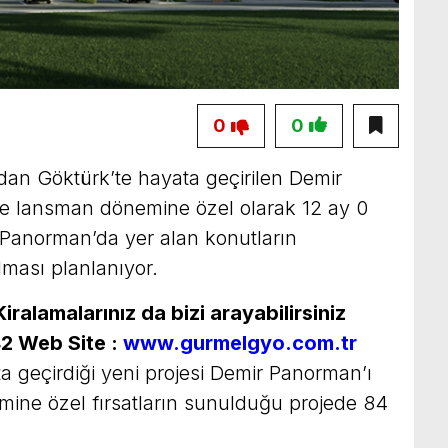
0
0
ndan Göktürk’te hayata geçirilen Demir
e lansman dönemine özel olarak 12 ay 0
 Panorman’da yer alan konutların
lması planlanıyor.
ralamalarınız da bizi arayabilirsiniz
42
Web Site :
www.gurmelgyo.com.tr
a geçirdiği yeni projesi Demir Panorman’ı
mine özel fırsatların sunulduğu projede 84