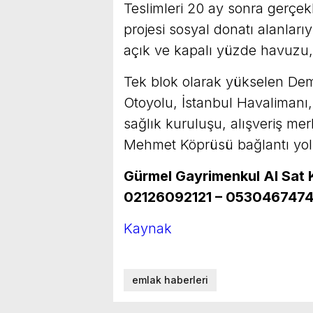
Teslimleri 20 ay sonra gerçe
projesi sosyal donatı alanlar
açık ve kapalı yüzde havuzu,
Tek blok olarak yükselen De
Otoyolu, İstanbul Havalimanı,
sağlık kuruluşu, alışveriş me
Mehmet Köprüsü bağlantı yoll
Gürmel Gayrimenkul Al Sat Ki
02126092121 – 053046747
Kaynak
emlak haberleri