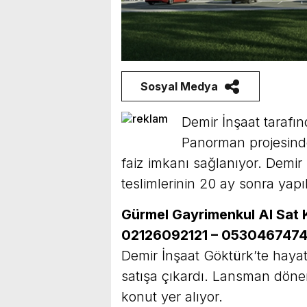
Sosyal Medya
Demir İnşaat tarafı
Panorman projesind
faiz imkanı sağlanıyor. Demir
teslimlerinin 20 ay sonra yapı
Gürmel Gayrimenkul Al Sat Ki
02126092121 – 053046747
Demir İnşaat Göktürk’te hayat
satışa çıkardı. Lansman döne
konut yer alıyor.