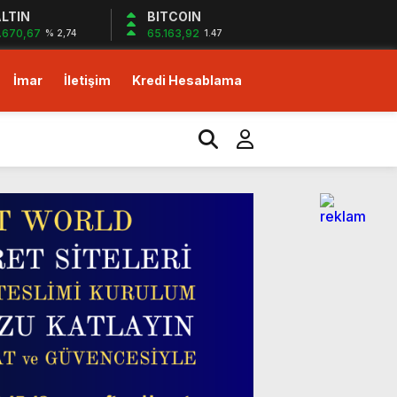
LTIN
BITCOIN
.670,67
65.163,92
% 2,74
1.47
İmar
İletişim
Kredi Hesablama
izlerin desteği ile…
yor!
m!
dirim fırsatı!
izlerin desteği ile…