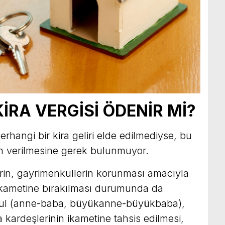
KİRA VERGİSİ ÖDENİR Mİ?
rhangi bir kira geliri elde edilmediyse, bu
 verilmesine gerek bulunmuyor.
in, gayrimenkullerin korunması amacıyla
 ikametine bırakılması durumunda da
 usul (anne-baba, büyükanne-büyükbaba),
a kardeşlerinin ikametine tahsis edilmesi,