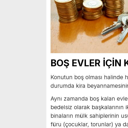
BOŞ EVLER İÇİN 
Konutun boş olması halinde he
durumda kira beyannamesinin
Aynı zamanda boş kalan evler
bedelsiz olarak başkalarının
binaların mülk sahiplerinin
füru (çocuklar, torunlar) ya d