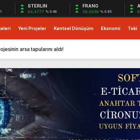
STERLIN
FRANG
A
64,4777
59,0938
6
1
% 0.46
% 0.85
eleri
Yeni Projeler
Kentsel Dönüşüm
Ekonomi
Toki
023 fiyatlarıyla 48 ay vade imkanı!
ası Soft World ile Karın yüzde 25’i Gazzeye Bağışlıyoruz S
sinin arsa tapularını aldı!
i resmen başlıyor! ÖİB arazisine 223 konutluk yeni proje geli
on dolarlık yeni proje! Bingazi’ye otel ve 12 villa geliyor!
tışa çıktı! Yeni proje!
’da Mart 2024 kampanyası başladı: Yüzde 10+yüzde 15 indiri
rde yüzde 5 indirim avantajı!
sıfır faiz 18 ay vade fırsatı! Hemen oturuma hazır daireler!
lu Gebze projesinde peşin ödemelerde yüzde 25’e varan in
023 fiyatlarıyla 48 ay vade imkanı!
ası Soft World ile Karın yüzde 25’i Gazzeye Bağışlıyoruz S