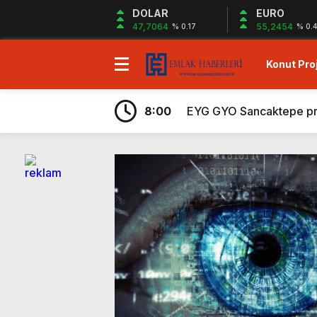
DOLAR
EURO
47,7064
55,2454
% 0.17
% 0.4
Konut Proj
7:43
Ege Yapı Ormanyaka’da 2
19:29
Gazze`ye Yardım Kampany
8:00
EYG GYO Sancaktepe proje
7:56
Kiler GYO Halkalı projes
6:59
Sagist Group’tan 140 mily
6:57
Shelton Bodrum projesi sa
6:32
Sur Tatil Evleri Antalya
6:29
Ayvalık’ta peşin ödemele
6:26
Hayat City Mahmutbey’de 
7:48
Rams Denizkent Bayramoğ
7:43
Ege Yapı Ormanyaka’da 2
19:29
Gazze`ye Yardım Kampany