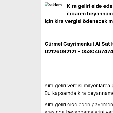
Kira geliri elde ed
itibaren beyanname
için kira vergisi ödenecek m
Gürmel Gayrimenkul Al Sat Ki
02126092121 – 053046747
Kira geliri vergisi milyonlarca
Bu kapsamda kira beyanname v
Kira geliri elde eden gayrimenk
arasında beyannamelerini ver