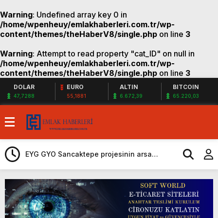
Warning
: Undefined array key 0 in
/home/wpenheuy/emlakhaberleri.com.tr/wp-
content/themes/theHaberV8/single.php
on line
3
Warning
: Attempt to read property "cat_ID" on null in
/home/wpenheuy/emlakhaberleri.com.tr/wp-
content/themes/theHaberV8/single.php
on line
3
DOLAR
EURO
ALTIN
BITCOIN
47,7288
55,1881
6.672,39
65.220,03
Ege Yapı Ormanyaka’da 2023 fiyatlarıyla
48 ay vade imkanı!
Gazze`ye Yardım Kampanyası Soft World ile
Karın yüzde 25’i Gazzeye Bağışlıyoruz
EYG GYO Sancaktepe projesinin arsa
Sizlerin desteği ile…
tapularını aldı!
Kiler GYO Halkalı projesi resmen başlıyor!
ÖİB arazisine 223 konutluk yeni proje
Sagist Group’tan 140 milyon dolarlık yeni
geliyor!
proje! Bingazi’ye otel ve 12 villa geliyor!
Shelton Bodrum projesi satışa çıktı! Yeni
proje!
Sur Tatil Evleri Antalya’da Mart 2024