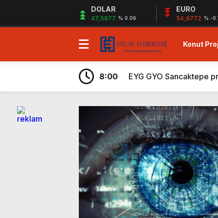
DOLAR
EURO
47,5977
54,9772
% 0.06
% -0.
Konut Proj
7:43
Ege Yapı Ormanyaka’da 2
19:29
Gazze`ye Yardım Kampany
8:00
EYG GYO Sancaktepe proje
7:56
Kiler GYO Halkalı projes
6:59
Sagist Group’tan 140 mily
6:57
Shelton Bodrum projesi sa
6:32
Sur Tatil Evleri Antalya
6:29
Ayvalık’ta peşin ödemele
6:26
Hayat City Mahmutbey’de 
7:48
Rams Denizkent Bayramoğ
7:43
Ege Yapı Ormanyaka’da 2
19:29
Gazze`ye Yardım Kampany