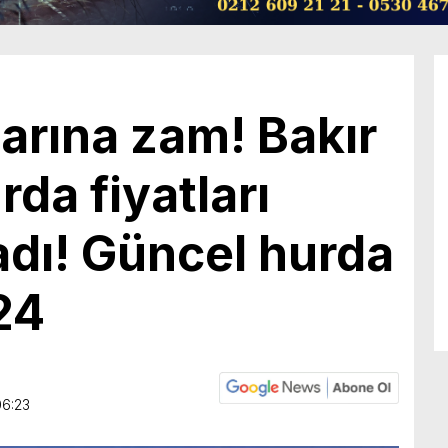
larına zam! Bakır
da fiyatları
adı! Güncel hurda
24
06:23