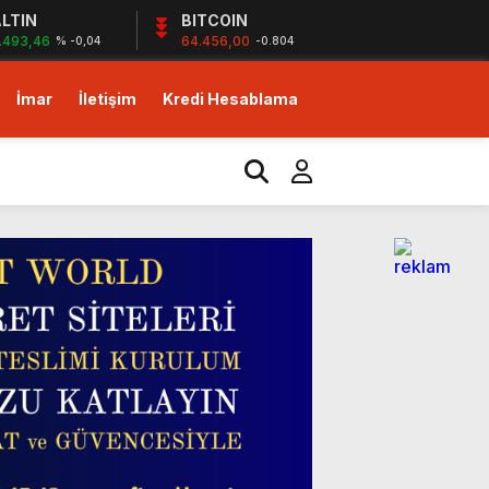
LTIN
BITCOIN
.493,46
64.456,00
% -0,04
-0.804
İmar
İletişim
Kredi Hesablama
izlerin desteği ile…
yor!
m!
dirim fırsatı!
izlerin desteği ile…