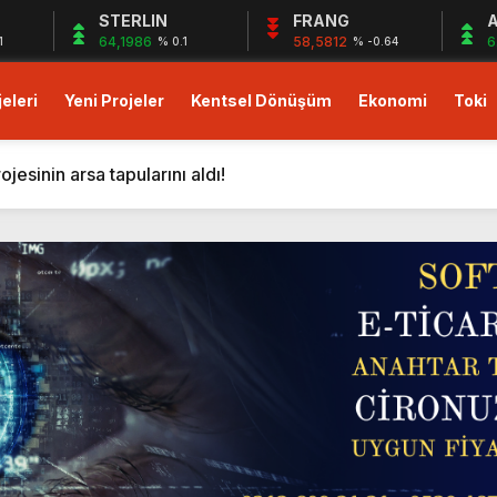
STERLIN
FRANG
A
64,1986
58,5812
6
1
% 0.1
% -0.64
eleri
Yeni Projeler
Kentsel Dönüşüm
Ekonomi
Toki
023 fiyatlarıyla 48 ay vade imkanı!
ası Soft World ile Karın yüzde 25’i Gazzeye Bağışlıyoruz S
sinin arsa tapularını aldı!
i resmen başlıyor! ÖİB arazisine 223 konutluk yeni proje geli
on dolarlık yeni proje! Bingazi’ye otel ve 12 villa geliyor!
tışa çıktı! Yeni proje!
’da Mart 2024 kampanyası başladı: Yüzde 10+yüzde 15 indiri
rde yüzde 5 indirim avantajı!
sıfır faiz 18 ay vade fırsatı! Hemen oturuma hazır daireler!
lu Gebze projesinde peşin ödemelerde yüzde 25’e varan in
023 fiyatlarıyla 48 ay vade imkanı!
ası Soft World ile Karın yüzde 25’i Gazzeye Bağışlıyoruz S