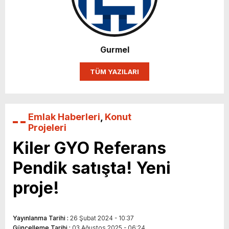
Karın yüzde 25’i Gazzeye Bağışlıyoruz
Sizlerin desteği ile…
Gurmel
TÜM YAZILARI
Emlak Haberleri
,
Konut
Projeleri
Kiler GYO Referans
Pendik satışta! Yeni
proje!
Yayınlanma Tarihi :
26 Şubat 2024 - 10:37
Güncelleme Tarihi :
03 Ağustos 2025 - 06:24