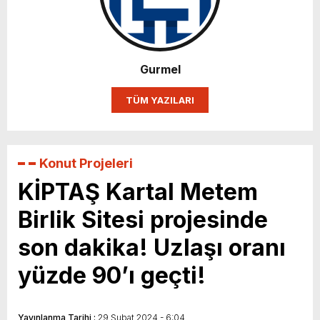
Karın yüzde 25’i Gazzeye Bağışlıyoruz
Sizlerin desteği ile…
Gurmel
TÜM YAZILARI
Konut Projeleri
KİPTAŞ Kartal Metem
Birlik Sitesi projesinde
son dakika! Uzlaşı oranı
yüzde 90’ı geçti!
Yayınlanma Tarihi :
29 Şubat 2024 - 6:04