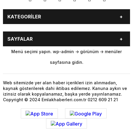
KATEGORİLER
Ekonomi
Emlak Magazini
SAYFALAR
Emlak Rehberi
Konut Projeleri
İmar
Deprem
Menü seçimi yapın. wp-admin -> görünüm -> menüler
İnşaat Mazemeleri
İstanbul
sayfasına gidin.
Kentsel Dönüşüm
Kim Kimdir ?
Konut Kredisi
Mobilya Dekorasyon
Toki
Yeni Projeler
Web sitemizde yer alan haber içerikleri izin alınmadan,
kaynak gösterilerek dahi iktibas edilemez. Kanuna aykırı ve
Ticari Projeler
Video Galerisi
izinsiz olarak kopyalanamaz, başka yerde yayınlanamaz.
Sorumluluk Reddi
Kullanım Koşulları
Copyright © 2024 Emlakhaberleri.com.tr 0212 609 21 21
Hakkımızda
Gizlilik Politikası
İLETİŞİM
GİRİŞ YAP
KAYIT OL