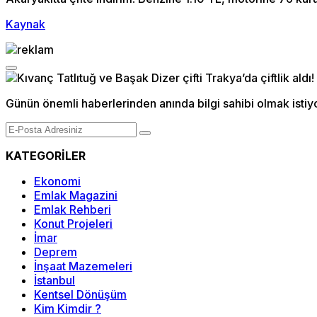
Kaynak
Günün önemli haberlerinden anında bilgi sahibi olmak istiy
KATEGORİLER
Ekonomi
Emlak Magazini
Emlak Rehberi
Konut Projeleri
İmar
Deprem
İnşaat Mazemeleri
İstanbul
Kentsel Dönüşüm
Kim Kimdir ?