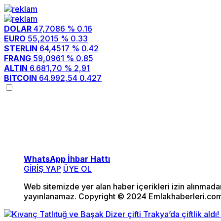
DOLAR
47,7086
% 0.16
EURO
55,2015
% 0.33
STERLIN
64,4517
% 0.42
FRANG
59,0961
% 0.85
ALTIN
6.681,70
% 2,91
BITCOIN
64.992,54
0.427
WhatsApp İhbar Hattı
GİRİŞ YAP
ÜYE OL
Web sitemizde yer alan haber içerikleri izin alınmad
yayınlanamaz. Copyright © 2024 Emlakhaberleri.com