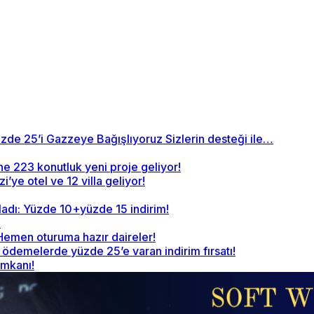
zde 25’i Gazzeye Bağışlıyoruz Sizlerin desteği ile…
ne 223 konutluk yeni proje geliyor!
’ye otel ve 12 villa geliyor!
ladı: Yüzde 10+yüzde 15 indirim!
!
 Hemen oturuma hazır daireler!
demelerde yüzde 25’e varan indirim fırsatı!
imkanı!