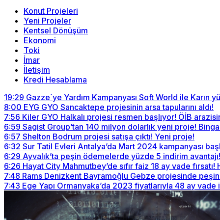
Konut Projeleri
Yeni Projeler
Kentsel Dönüşüm
Ekonomi
Toki
İmar
İletişim
Kredi Hesablama
19:29
Gazze`ye Yardım Kampanyası Soft World ile Karın yü
8:00
EYG GYO Sancaktepe projesinin arsa tapularını aldı!
7:56
Kiler GYO Halkalı projesi resmen başlıyor! ÖİB arazisi
6:59
Sagist Group’tan 140 milyon dolarlık yeni proje! Bingazi
6:57
Shelton Bodrum projesi satışa çıktı! Yeni proje!
6:32
Sur Tatil Evleri Antalya’da Mart 2024 kampanyası baş
6:29
Ayvalık’ta peşin ödemelerde yüzde 5 indirim avantajı
6:26
Hayat City Mahmutbey’de sıfır faiz 18 ay vade fırsatı!
7:48
Rams Denizkent Bayramoğlu Gebze projesinde peşin ö
7:43
Ege Yapı Ormanyaka’da 2023 fiyatlarıyla 48 ay vade 