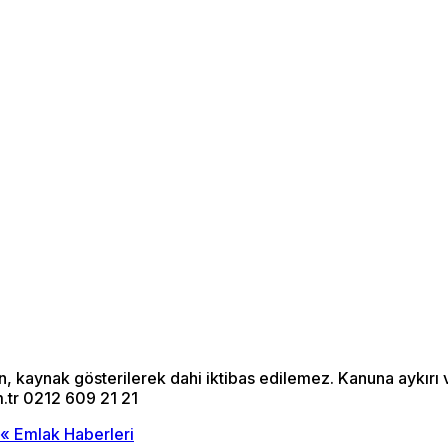
Menü seçimi yapın.
wp-admin -> görünüm ->
menüler sayfasına gidin.
an, kaynak gösterilerek dahi iktibas edilemez. Kanuna aykır
.tr 0212 609 21 21