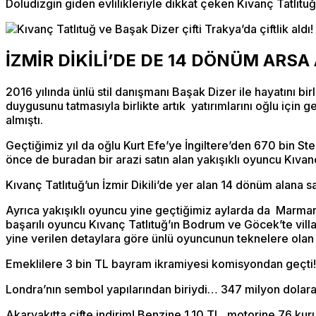
Doludizgin giden evlilikleriyle dikkat çeken Kıvanç Tatlıtuğ 
İZMİR DİKİLİ’DE DE 14 DÖNÜM ARSA
2016 yılında ünlü stil danışmanı Başak Dizer ile hayatını b
duygusunu tatmasıyla birlikte artık yatırımlarını oğlu için 
almıştı.
Geçtiğimiz yıl da oğlu Kurt Efe’ye İngiltere’den 670 bin Sterl
önce de buradan bir arazi satın alan yakışıklı oyuncu Kıvan
Kıvanç Tatlıtuğ’un İzmir Dikili’de yer alan 14 dönüm alana sa
Ayrıca yakışıklı oyuncu yine geçtiğimiz aylarda da Marmaris
başarılı oyuncu Kıvanç Tatlıtuğ’ın Bodrum ve Göcek’te villal
yine verilen detaylara göre ünlü oyuncunun teknelere olan i
Emeklilere 3 bin TL bayram ikramiyesi komisyondan geçti!
Londra’nın sembol yapılarından biriydi… 347 milyon dolara s
Akaryakıtta çifte indirim! Benzine 1.10 TL, motorine 76 kuruş