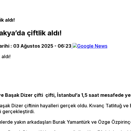
k aldı!
kya’da çiftlik aldı!
rihi :
03 Ağustos 2025 - 06:23
ve Başak Dizer çifti çifti, İstanbul’a 1,5 saat mesafede yer
 Başak Dizer çiftinin hayalleri gerçek oldu. Kıvanç Tatlıtuğ v
i gerçekleştirdi.
nlerde yakın arkadaşları Burak Yamantürk ve Özge Özpirinçci