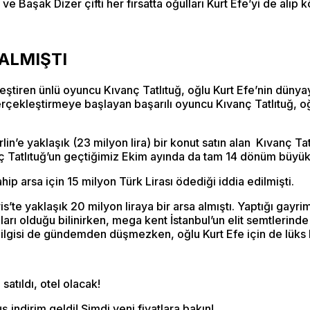
ve Başak Dizer çifti her fırsatta oğulları Kurt Efe’yi de alıp 
 ALMIŞTI
irleştiren ünlü oyuncu Kıvanç Tatlıtuğ, oğlu Kurt Efe’nin dün
gerçekleştirmeye başlayan başarılı oyuncu Kıvanç Tatlıtuğ, oğ
in’e yaklaşık (23 milyon lira) bir konut satın alan Kıvanç Tatl
ç Tatlıtuğ’un geçtiğimiz Ekim ayında da tam 14 dönüm büyüklü
hip arsa için 15 milyon Türk Lirası ödediği iddia edilmişti.
’te yaklaşık 20 milyon liraya bir arsa almıştı. Yaptığı gayri
arı olduğu bilinirken, mega kent İstanbul’un elit semtlerinde
lgisi de gündemden düşmezken, oğlu Kurt Efe için de lüks bir
atıldı, otel olacak!
 indirim geldi! Şimdi yeni fiyatlara bakın!