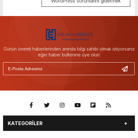
WordPress sorunlarını gidermek
hakkında ayrıntılı bilgi alın.
Günün önemli haberlerinden anında bilgi sahibi olmak istiyorsanız
eğer haber bültenine üye olun.
KATEGORİLER