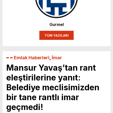
Karın yüzde 25’i Gazzeye Bağışlıyoruz
Sizlerin desteği ile…
Gurmel
TÜM YAZILARI
Emlak Haberleri
,
İmar
Mansur Yavaş’tan rant
eleştirilerine yanıt:
Belediye meclisimizden
bir tane rantlı imar
geçmedi!