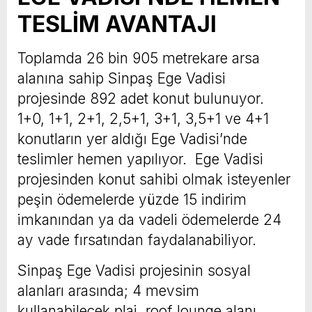
TESLİM AVANTAJI
Toplamda 26 bin 905 metrekare arsa
alanına sahip Sinpaş Ege Vadisi
projesinde 892 adet konut bulunuyor.
1+0, 1+1, 2+1, 2,5+1, 3+1, 3,5+1 ve 4+1
konutların yer aldığı Ege Vadisi’nde
teslimler hemen yapılıyor. Ege Vadisi
projesinden konut sahibi olmak isteyenler
peşin ödemelerde yüzde 15 indirim
imkanından ya da vadeli ödemelerde 24
ay vade fırsatından faydalanabiliyor.
Sinpaş Ege Vadisi projesinin sosyal
alanları arasında; 4 mevsim
kullanabilecek plaj, roof lounge alanı,