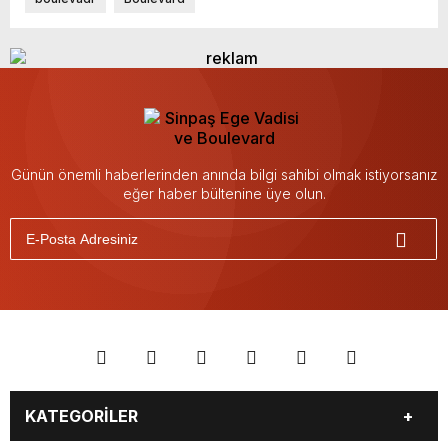
Günün önemli haberlerinden anında bilgi sahibi olmak istiyorsanız
eğer haber bültenine üye olun.
KATEGORİLER