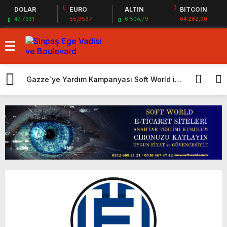
DOLAR
EURO
ALTIN
BITCOIN
47,7031
55,0597
6.504,79
64.262,00
Gazze`ye Yardım Kampanyası Soft World ile
EYG GYO San
Karın yüzde 25’i Gazzeye Bağışlıyoruz
tapularını ald
Sizlerin desteği ile…