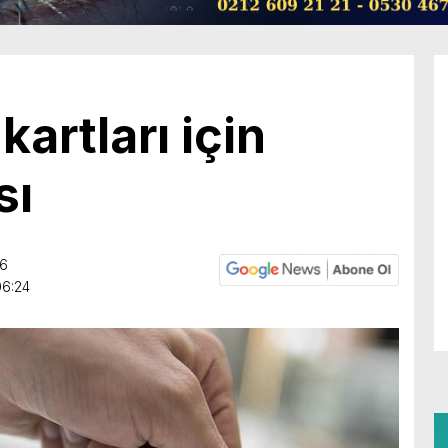
kartları için
sı
06
06:24