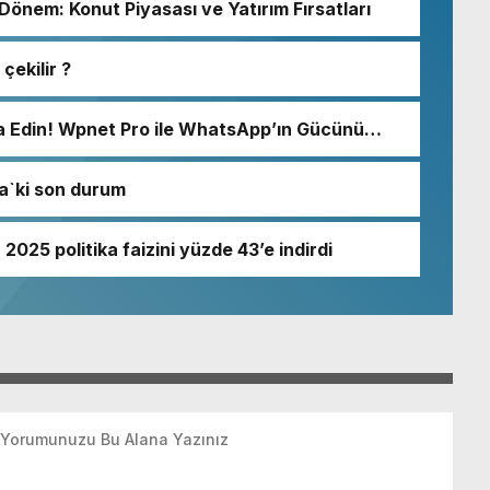
önem: Konut Piyasası ve Yatırım Fırsatları
çekilir ?
 Edin! Wpnet Pro ile WhatsApp’ın Gücünü
da`ki son durum
5 politika faizini yüzde 43’e indirdi