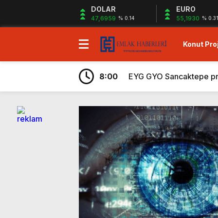
DOLAR
EURO
47,6959
55,1930
% 0.14
% 0.3
Konut Proj
7:43
Ege Yapı Ormanyaka’da 2
19:29
Gazze`ye Yardım Kampany
8:00
EYG GYO Sancaktepe proje
7:56
Kiler GYO Halkalı projes
6:59
Sagist Group’tan 140 mily
6:57
Shelton Bodrum projesi sa
6:32
Sur Tatil Evleri Antalya
6:29
Ayvalık’ta peşin ödemele
6:26
Hayat City Mahmutbey’de 
7:48
Rams Denizkent Bayramoğ
7:43
Ege Yapı Ormanyaka’da 2
19:29
Gazze`ye Yardım Kampany