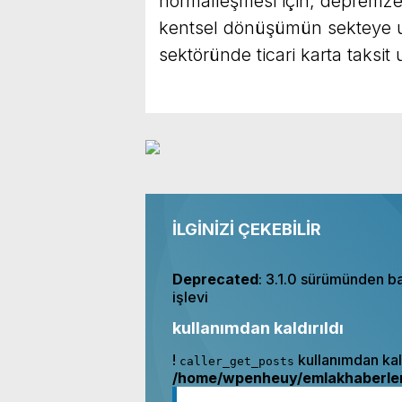
normalleşmesi için, depremze
kentsel dönüşümün sekteye u
sektöründe ticari karta taksi
İLGİNİZİ ÇEKEBİLİR
Deprecated
: 3.1.0 sürümünden b
işlevi
kullanımdan kaldırıldı
!
kullanımdan kald
caller_get_posts
/home/wpenheuy/emlakhaberleri