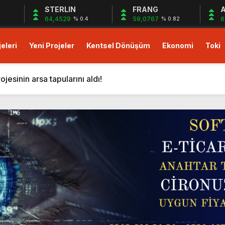
STERLIN
FRANG
A
64,4529
59,0767
6
1
% 0.4
% 0.82
eleri
Yeni Projeler
Kentsel Dönüşüm
Ekonomi
Toki
023 fiyatlarıyla 48 ay vade imkanı!
ası Soft World ile Karın yüzde 25’i Gazzeye Bağışlıyoruz S
sinin arsa tapularını aldı!
i resmen başlıyor! ÖİB arazisine 223 konutluk yeni proje geli
on dolarlık yeni proje! Bingazi’ye otel ve 12 villa geliyor!
tışa çıktı! Yeni proje!
’da Mart 2024 kampanyası başladı: Yüzde 10+yüzde 15 indiri
rde yüzde 5 indirim avantajı!
sıfır faiz 18 ay vade fırsatı! Hemen oturuma hazır daireler!
lu Gebze projesinde peşin ödemelerde yüzde 25’e varan in
023 fiyatlarıyla 48 ay vade imkanı!
ası Soft World ile Karın yüzde 25’i Gazzeye Bağışlıyoruz S