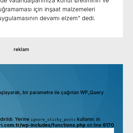
de vatandaşlarımıza konut üretiminin ve
ğramaması için inşaat malzemeleri
t uygulamasının devamı elzem” dedi.
aşlayarak, bir parametre ile çağrılan WP_Query
ırıldı. Yerine
kullanın. in
ignore_sticky_posts
.com.tr/wp-includes/functions.php
on line
6170