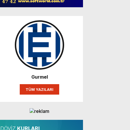
Gurmel
TÜM YAZILARI
DÖVİZ
KURLARI