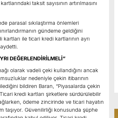
kartlarındaki taksit sayısının artırılmasını
e parasal sıkılaştırma önlemleri
sınırlandırmanın gündeme geldiğini
kartları ile ticari kredi kartlarının ayrı
aydetti.
AYRI DEĞERLENDİRİLMELİ”
ğı olarak vadeli çeki kullandığını ancak
suzluklar nedeniyle çekin itibarının
ilediğini bildiren Baran, “Piyasalarda çekin
. Ticari kredi kartları şirketlere sürdürülebilir
ğlarken, ödeme zincirinde ve ticari hayatın
nem taşıyor. Güvenilirliği konusunda şüphe
arafından kabul ediliyor. Ticari kredi