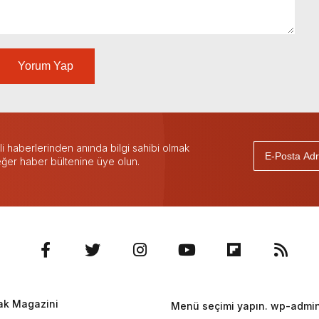
Yorum Yap
 haberlerinden anında bilgi sahibi olmak
 eğer haber bültenine üye olun.
ak Magazini
Menü seçimi yapın. wp-admin 