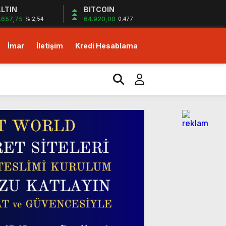
LTIN
BITCOIN
.657,75
64.920,00
% 2,54
0.477
İmar
İletişim
Kredi Hesablama
izlerin desteği ile…
yor!
m!
dirim fırsatı!
izlerin desteği ile…