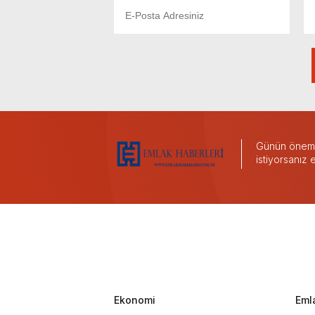
Günün önemli
istiyorsanız
Ekonomi
Eml