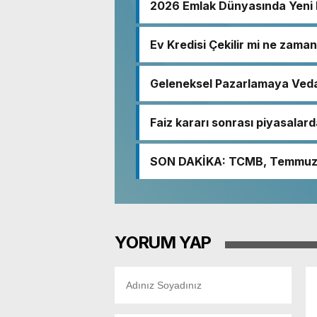
2026 Emlak Dünyasında Yeni D
Ev Kredisi Çekilir mi ne zaman 
Geleneksel Pazarlamaya Veda
Keşfedin!
Faiz kararı sonrası piyasalar
SON DAKİKA: TCMB, Temmuz 202
YORUM YAP