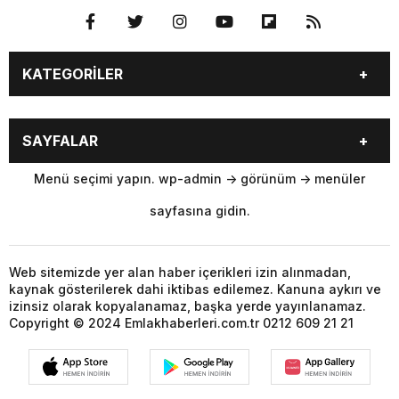
KATEGORİLER
Ekonomi
Emlak Magazini
SAYFALAR
Emlak Rehberi
Konut Projeleri
İmar
Deprem
Menü seçimi yapın. wp-admin -> görünüm -> menüler
İnşaat Mazemeleri
İstanbul
sayfasına gidin.
Kentsel Dönüşüm
Kim Kimdir ?
Konut Kredisi
Mobilya Dekorasyon
Toki
Yeni Projeler
Web sitemizde yer alan haber içerikleri izin alınmadan,
kaynak gösterilerek dahi iktibas edilemez. Kanuna aykırı ve
Ticari Projeler
Video Galerisi
izinsiz olarak kopyalanamaz, başka yerde yayınlanamaz.
Sorumluluk Reddi
Kullanım Koşulları
Copyright © 2024 Emlakhaberleri.com.tr 0212 609 21 21
Hakkımızda
Gizlilik Politikası
İLETİŞİM
GİRİŞ YAP
KAYIT OL