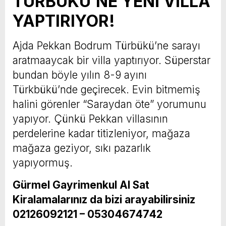
TÜRBÜKÜ’NE YENİ VİLLA
YAPTIRIYOR!
Ajda Pekkan Bodrum Türbükü’ne sarayı
aratmaaycak bir villa yaptırıyor. Süperstar
bundan böyle yılın 8-9 ayını
Türkbükü’nde geçirecek. Evin bitmemiş
halini görenler “Saraydan öte” yorumunu
yapıyor. Çünkü Pekkan villasının
perdelerine kadar titizleniyor, mağaza
mağaza geziyor, sıkı pazarlık
yapıyormuş.
Gürmel Gayrimenkul Al Sat
Kiralamalarınız da bizi arayabilirsiniz
02126092121 – 05304674742