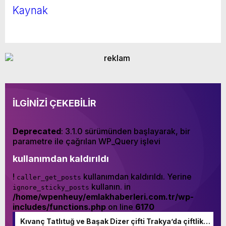
Kaynak
İLGİNİZİ ÇEKEBİLİR
Deprecated
: 3.1.0 sürümünden başlayarak, bir
parametre ile çağrılan WP_Query işlevi
kullanımdan kaldırıldı
!
kullanımdan kaldırıldı. Yerine
caller_get_posts
kullanın. in
ignore_sticky_posts
/home/wpenheuy/emlakhaberleri.com.tr/wp-
includes/functions.php
on line
6170
Kıvanç Tatlıtuğ ve Başak Dizer çifti Trakya’da çiftlik