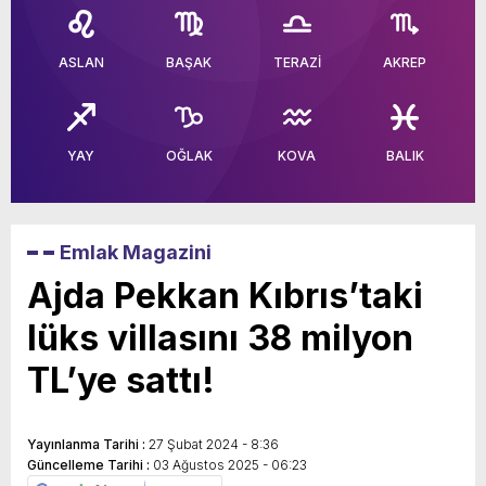
Karın yüzde 25’i Gazzeye Bağışlıyoruz
ASLAN
BAŞAK
TERAZİ
AKREP
Sizlerin desteği ile…
YAY
OĞLAK
KOVA
BALIK
Emlak Magazini
Ajda Pekkan Kıbrıs’taki
lüks villasını 38 milyon
TL’ye sattı!
Yayınlanma Tarihi :
27 Şubat 2024 - 8:36
Güncelleme Tarihi :
03 Ağustos 2025 - 06:23