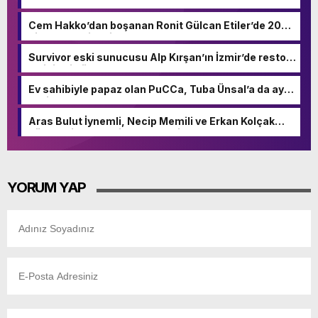
aldı!
Cem Hakko’dan boşanan Ronit Gülcan Etiler’de 200
bin TL’ye daire kiraladı!
Survivor eski sunucusu Alp Kırşan’ın İzmir’de restore
ettiği evi görenler hayran kaldı!
Ev sahibiyle papaz olan PuCCa, Tuba Ünsal’a da aynı
şeyi yaşatmış!
Aras Bulut İynemli, Necip Memili ve Erkan Kolçak
Köstendil’e ‘belediye’ şoku: ‘Tiny house’ları kaldırıldı!
YORUM YAP