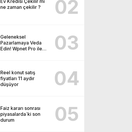
02
Ev Kredisi Çekilir mi
ne zaman çekilir ?
03
Geleneksel
Pazarlamaya Veda
Edin! Wpnet Pro ile
WhatsApp’ın Gücünü
Keşfedin!
04
Reel konut satış
fiyatları 11 aydır
düşüyor
05
Faiz kararı sonrası
piyasalarda`ki son
durum