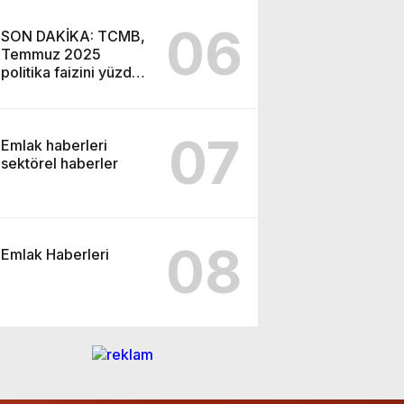
06
SON DAKİKA: TCMB,
Temmuz 2025
politika faizini yüzde
43’e indirdi
07
Emlak haberleri
sektörel haberler
08
Emlak Haberleri