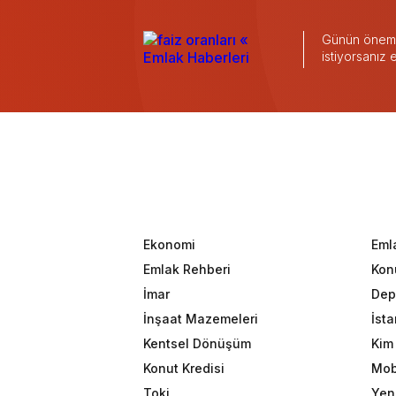
Günün önemli
istiyorsanız
Ekonomi
Eml
Emlak Rehberi
Konu
İmar
Dep
İnşaat Mazemeleri
İst
Kentsel Dönüşüm
Kim 
Konut Kredisi
Mob
Toki
Yeni