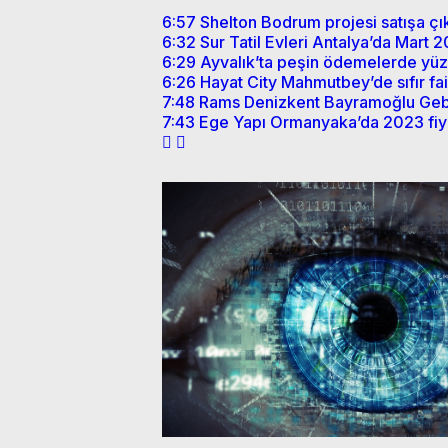
6:57
Shelton Bodrum projesi satışa çıkt
6:32
Sur Tatil Evleri Antalya’da Mart
6:29
Ayvalık’ta peşin ödemelerde yüzd
6:26
Hayat City Mahmutbey’de sıfır fai
7:48
Rams Denizkent Bayramoğlu Gebze
7:43
Ege Yapı Ormanyaka’da 2023 fiya