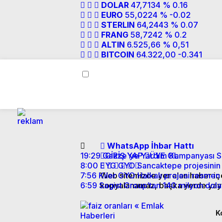
DOLAR
47,7134
% 0.16
EURO
55,0224
% -0.02
STERLIN
64,2443
% 0.07
FRANG
58,7242
% 0.2
ALTIN
6.525,66
% 0,51
BITCOIN
64.322,00
-0.341
WhatsApp İhbar Hattı
19:29
Gazze`ye Yardım Kampanyası Soft
GİRİŞ YAP
ÜYE OL
8:00
EYG GYO Sancaktepe projesinin ar
7:56
Kiler GYO Halkalı projesi resmen 
Web sitemizde yer alan haber içer
6:59
Sagist Group’tan 140 milyon dolarl
kopyalanamaz, başka yerde yayı
K