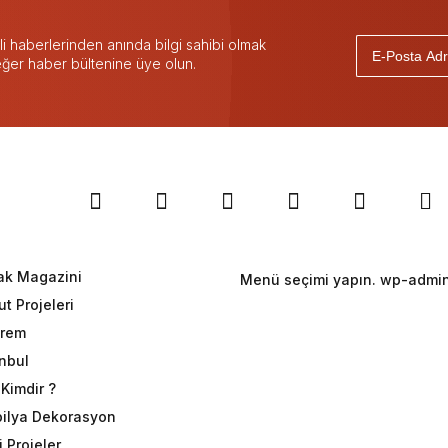
 haberlerinden anında bilgi sahibi olmak
 eğer haber bültenine üye olun.
ak Magazini
Menü seçimi yapın. wp-admin 
t Projeleri
rem
anbul
Kimdir ?
ilya Dekorasyon
 Projeler