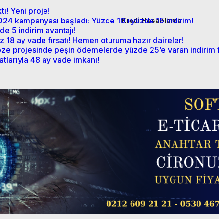
ı! Yeni proje!
 2024 kampanyası başladı: Yüzde 10+yüzde 15 indirim!
Kredi Hesablama
e 5 indirim avantajı!
z 18 ay vade fırsatı! Hemen oturuma hazır daireler!
 projesinde peşin ödemelerde yüzde 25’e varan indirim fı
tlarıyla 48 ay vade imkanı!