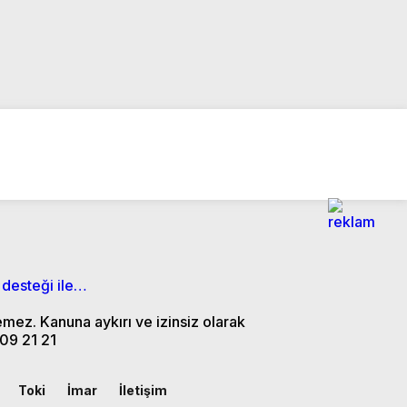
 desteği ile…
emez. Kanuna aykırı ve izinsiz olarak
09 21 21
Toki
İmar
İletişim