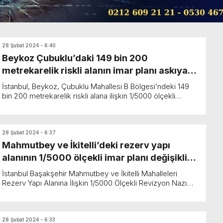
28 Şubat 2024 - 6:40
Beykoz Çubuklu’daki 149 bin 200
metrekarelik riskli alanın imar planı askıya
çıkarıldı!
İstanbul, Beykoz, Çubuklu Mahallesi B Bölgesi’ndeki 149
bin 200 metrekarelik riskli alana ilişkin 1/5000 ölçekli
koruma amaçlı nazım imar planı ve 1/1000 ...
28 Şubat 2024 - 6:37
Mahmutbey ve İkitelli’deki rezerv yapı
alanının 1/5000 ölçekli imar planı değişikliği
askıda!
İstanbul Başakşehir Mahmutbey ve İkitelli Mahalleleri
Rezerv Yapı Alanına İlişkin 1/5000 Ölçekli Revizyon Nazım
İmar Planına Askı Sürecinde Gelen İtirazlar Kaps...
28 Şubat 2024 - 6:33