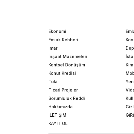
Ekonomi
Eml
Emlak Rehberi
Konu
İmar
Dep
İnşaat Mazemeleri
İst
Kentsel Dönüşüm
Kim 
Konut Kredisi
Mob
Toki
Yeni
Ticari Projeler
Vid
Sorumluluk Reddi
Kull
Hakkımızda
Gizl
İLETİŞİM
GİR
KAYIT OL