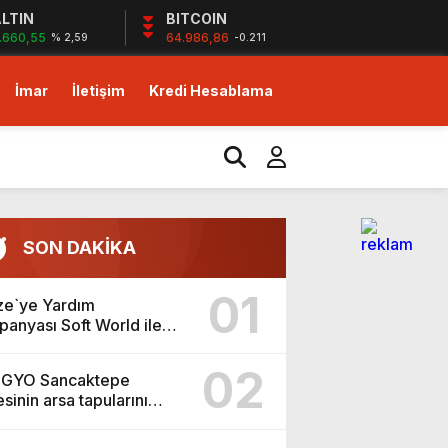
LTIN
BITCOIN
.660,55
64.986,86
% 2,59
-0.211
İmar
İletişim
Kredi Hesablama
izlerin desteği ile…
yor!
SON DAKİKA
m!
01
e`ye Yardım
anyası Soft World ile
n yüzde 25’i Gazzeye
şlıyoruz Sizlerin desteği
02
 GYO Sancaktepe
dirim fırsatı!
esinin arsa tapularını
izlerin desteği ile…