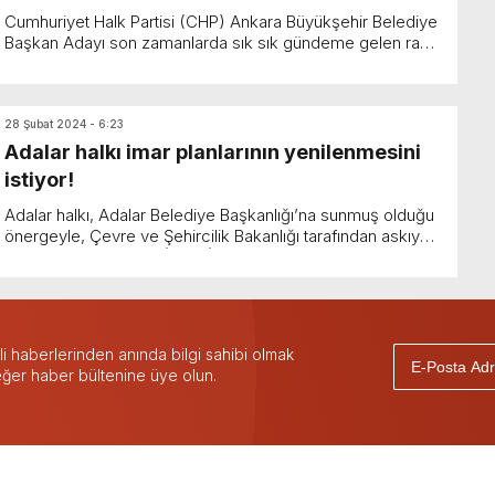
geçmedi!
Cumhuriyet Halk Partisi (CHP) Ankara Büyükşehir Belediye
Başkan Adayı son zamanlarda sık sık gündeme gelen rant
konusu ile ilgili olarak yaptığı açıklamada R...
28 Şubat 2024 - 6:23
Adalar halkı imar planlarının yenilenmesini
istiyor!
Adalar halkı, Adalar Belediye Başkanlığı’na sunmuş olduğu
önergeyle, Çevre ve Şehircilik Bakanlığı tarafından askıya
çıkarılmış olan Adalar İlçesi İmar Planları...
 haberlerinden anında bilgi sahibi olmak
 eğer haber bültenine üye olun.