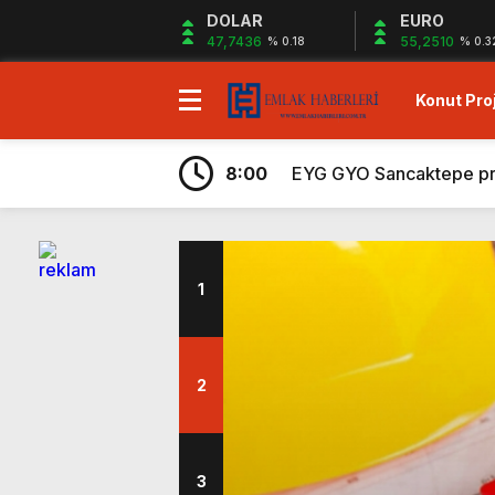
DOLAR
EURO
47,7436
55,2510
% 0.18
% 0.3
Konut Proj
7:43
Ege Yapı Ormanyaka’da 2
19:29
Gazze`ye Yardım Kampany
8:00
EYG GYO Sancaktepe proje
7:56
Kiler GYO Halkalı projes
6:59
Sagist Group’tan 140 mily
6:57
Shelton Bodrum projesi sa
1
6:32
Sur Tatil Evleri Antalya
6:29
Ayvalık’ta peşin ödemele
6:26
Hayat City Mahmutbey’de 
2
7:48
Rams Denizkent Bayramoğ
7:43
Ege Yapı Ormanyaka’da 2
3
19:29
Gazze`ye Yardım Kampany