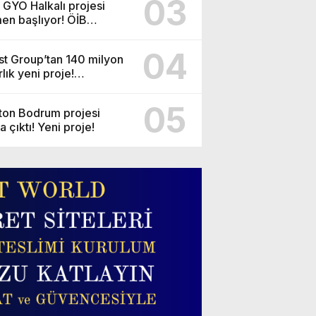
03
r GYO Halkalı projesi
en başlıyor! ÖİB
isine 223 konutluk yeni
e geliyor!
04
st Group’tan 140 milyon
lık yeni proje!
yer’in silüet alanlarında kat yüksekliği 2 k
azi’ye otel ve 12 villa
 yükseltildi!
yor!
05
ton Bodrum projesi
a çıktı! Yeni proje!
at 2024 - 6:54