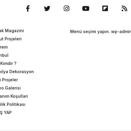
ak Magazini
Menü seçimi yapın. wp-admin 
t Projeleri
rem
anbul
Kimdir ?
ilya Dekorasyon
 Projeler
eo Galerisi
anım Koşulları
ilik Politikası
İŞ YAP