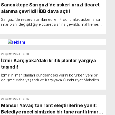
Sancaktepe Sarıgazi’de askeri arazi ticaret
alanına çevrildi! İBB dava açtı!
Sarıgazi’de rezerv alan ilan edilen 4 dönümlük askeri arsa
imar planı değişikliğiyle ticaret alanına çevrildi, mahkeme
planı iptal etti. Gürmel Gayrimenku...
28 Şubat 2024 - 6:28
İzmir Karşıyaka’daki kritik planlar yargıya
taşındı!
İzmir’in imar planları gündemdeki yerini korurken yeni bir
gelişme daha yaşandı ve Karşıyaka Cumhuriyet Mahallesi
kentsel dönüşüm planları da yargıya taşı...
28 Şubat 2024 - 6:25
Mansur Yavaş’tan rant eleştirilerine yanıt:
Belediye meclisimizden bir tane rantlı imar