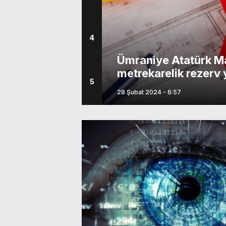
4
şikliği askıya
Ümraniye Atatürk Ma
metrekarelik rezerv y
5
askıda!
28 Şubat 2024 - 6:57