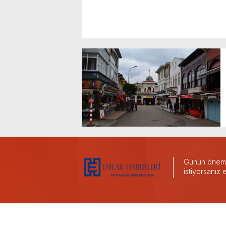
Günün önemli
istiyorsanız