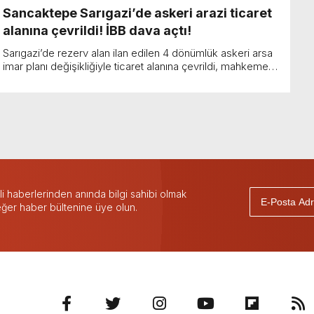
Sancaktepe Sarıgazi’de askeri arazi ticaret
alanına çevrildi! İBB dava açtı!
Sarıgazi’de rezerv alan ilan edilen 4 dönümlük askeri arsa
imar planı değişikliğiyle ticaret alanına çevrildi, mahkeme
planı iptal etti. Gürmel Gayrimenku...
 haberlerinden anında bilgi sahibi olmak
 eğer haber bültenine üye olun.