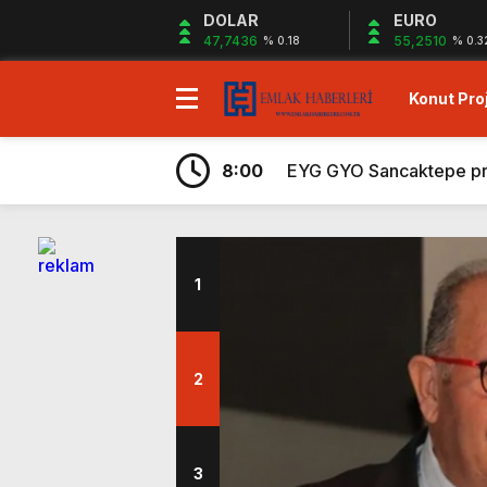
DOLAR
EURO
47,7436
55,2510
% 0.18
% 0.3
Konut Proj
7:43
Ege Yapı Ormanyaka’da 2
19:29
Gazze`ye Yardım Kampany
8:00
EYG GYO Sancaktepe proje
7:56
Kiler GYO Halkalı projes
6:59
Sagist Group’tan 140 mily
6:57
Shelton Bodrum projesi sa
1
6:32
Sur Tatil Evleri Antalya
6:29
Ayvalık’ta peşin ödemele
6:26
Hayat City Mahmutbey’de 
2
7:48
Rams Denizkent Bayramoğ
7:43
Ege Yapı Ormanyaka’da 2
3
19:29
Gazze`ye Yardım Kampany