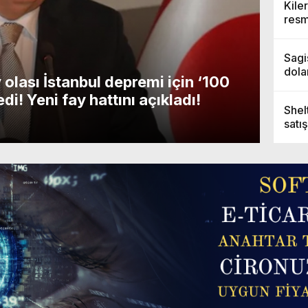
Kile
resm
araz
proj
Sagi
dolar
 olası İstanbul depremi için ‘100
İst
Bing
i! Yeni fay hattını açıkladı!
şaşk
geli
Shel
satış
21 Mar