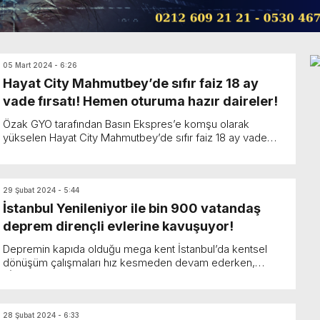
05 Mart 2024 - 6:26
Hayat City Mahmutbey’de sıfır faiz 18 ay
vade fırsatı! Hemen oturuma hazır daireler!
Özak GYO tarafından Basın Ekspres’e komşu olarak
yükselen Hayat City Mahmutbey’de sıfır faiz 18 ay vade
fırsatı devam ediyor. Gürmel Gayrime...
29 Şubat 2024 - 5:44
İstanbul Yenileniyor ile bin 900 vatandaş
deprem dirençli evlerine kavuşuyor!
Depremin kapıda olduğu mega kent İstanbul’da kentsel
dönüşüm çalışmaları hız kesmeden devam ederken,
KİPTAŞ Genel Müdürü Ali Kurt da resmi sosyal medya he...
28 Şubat 2024 - 6:33