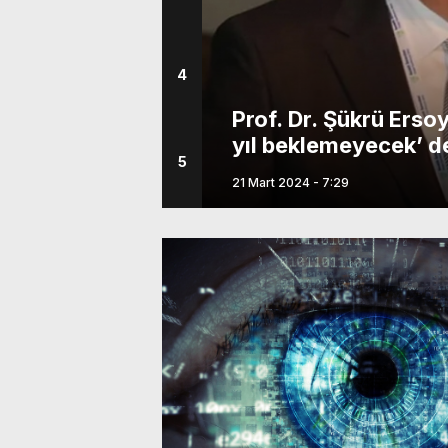
4
Prof. Dr. Şükrü Ersoy
 İBB’nin!
yıl beklemeyecek’ ded
5
21 Mart 2024 - 7:29