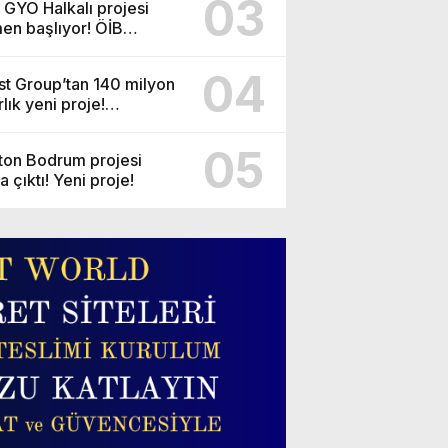
03
r GYO Halkalı projesi
en başlıyor! ÖİB
isine 223 konutluk yeni
e geliyor!
04
st Group’tan 140 milyon
lık yeni proje!
anbul’da site yöneticilerinin aldığı 200 bin
azi’ye otel ve 12 villa
ınlık yarattı
yor!
05
ton Bodrum projesi
a çıktı! Yeni proje!
t 2024 - 7:28