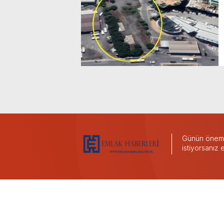
Günün önemli
istiyorsanız