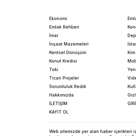
Ekonomi
Eml
Emlak Rehberi
Konu
İmar
Dep
İnşaat Mazemeleri
İst
Kentsel Dönüşüm
Kim 
Konut Kredisi
Mob
Toki
Yeni
Ticari Projeler
Vid
Sorumluluk Reddi
Kull
Hakkımızda
Gizl
İLETİŞİM
GİR
KAYIT OL
Web sitemizde yer alan haber içerikleri 