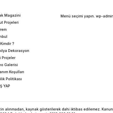
ak Magazini
Menü seçimi yapın. wp-admin 
t Projeleri
rem
anbul
Kimdir ?
ilya Dekorasyon
 Projeler
eo Galerisi
anım Koşulları
ilik Politikası
İŞ YAP
izin alınmadan, kaynak gösterilerek dahi iktibas edilemez. Kanun