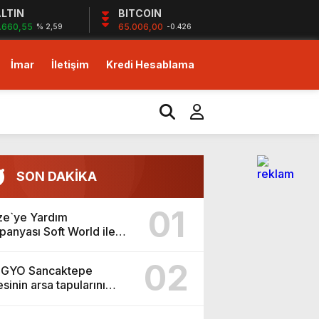
LTIN
BITCOIN
.660,55
65.006,00
% 2,59
-0.426
İmar
İletişim
Kredi Hesablama
izlerin desteği ile…
yor!
SON DAKİKA
m!
01
e`ye Yardım
anyası Soft World ile
n yüzde 25’i Gazzeye
şlıyoruz Sizlerin desteği
02
 GYO Sancaktepe
dirim fırsatı!
esinin arsa tapularını
izlerin desteği ile…