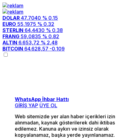
DOLAR
47,7040
% 0.15
EURO
55,1975
% 0.32
STERLIN
64,4430
% 0.38
FRANG
59,0835
% 0.82
ALTIN
6.653,72
% 2,48
BITCOIN
64.628,57
-0.109
Menü seçimi yapın.
wp-admin -> görünüm ->
menüler sayfasına gidin.
WhatsApp İhbar Hattı
GİRİŞ YAP
ÜYE OL
Web sitemizde yer alan haber içerikleri izin
alınmadan, kaynak gösterilerek dahi iktibas
edilemez. Kanuna aykırı ve izinsiz olarak
kopyalanamaz, başka yerde yayınlanamaz.