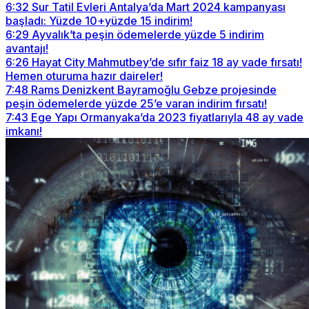
6:32
Sur Tatil Evleri Antalya’da Mart 2024 kampanyası
başladı: Yüzde 10+yüzde 15 indirim!
6:29
Ayvalık’ta peşin ödemelerde yüzde 5 indirim
avantajı!
6:26
Hayat City Mahmutbey’de sıfır faiz 18 ay vade fırsatı!
Hemen oturuma hazır daireler!
7:48
Rams Denizkent Bayramoğlu Gebze projesinde
peşin ödemelerde yüzde 25’e varan indirim fırsatı!
7:43
Ege Yapı Ormanyaka’da 2023 fiyatlarıyla 48 ay vade
imkanı!