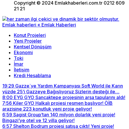
Copyright © 2024 Emlakhaberleri.com.tr 0212 609
21 21
Konut Projeleri
Yeni Projeler
Kentsel Dönüşüm
Ekonomi
Toki
İmar
İletişim
Kredi Hesablama
19:29
Gazze`ye Yardım Kampanyası Soft World ile Karın
yüzde 25’i Gazzeye Bağışlıyoruz Sizlerin desteği ile…
8:00
EYG GYO Sancaktepe projesinin arsa tapularını aldı!
7:56
Kiler GYO Halkalı projesi resmen başlıyor! ÖİB
arazisine 223 konutluk yeni proje geliyor!
6:59
Sagist Group’tan 140 milyon dolarlık yeni proje!
Bingazi’ye otel ve 12 villa geliyor!
6:57
Shelton Bodrum projesi satışa çıktı! Yeni proje!