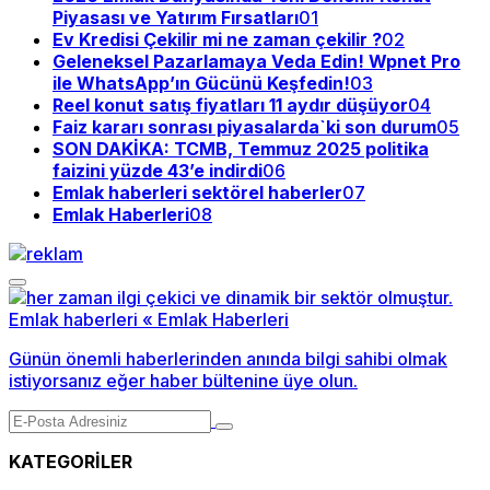
Piyasası ve Yatırım Fırsatları
01
Ev Kredisi Çekilir mi ne zaman çekilir ?
02
Geleneksel Pazarlamaya Veda Edin! Wpnet Pro
ile WhatsApp’ın Gücünü Keşfedin!
03
Reel konut satış fiyatları 11 aydır düşüyor
04
Faiz kararı sonrası piyasalarda`ki son durum
05
SON DAKİKA: TCMB, Temmuz 2025 politika
faizini yüzde 43’e indirdi
06
Emlak haberleri sektörel haberler
07
Emlak Haberleri
08
Günün önemli haberlerinden anında bilgi sahibi olmak
istiyorsanız eğer haber bültenine üye olun.
KATEGORİLER