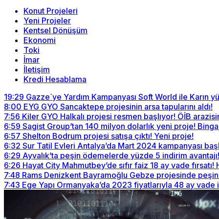
Konut Projeleri
Yeni Projeler
Kentsel Dönüşüm
Ekonomi
Toki
İmar
İletişim
Kredi Hesablama
19:29
Gazze`ye Yardım Kampanyası Soft World ile Karın yü
8:00
EYG GYO Sancaktepe projesinin arsa tapularını aldı!
7:56
Kiler GYO Halkalı projesi resmen başlıyor! ÖİB arazisi
6:59
Sagist Group’tan 140 milyon dolarlık yeni proje! Bingazi
6:57
Shelton Bodrum projesi satışa çıktı! Yeni proje!
6:32
Sur Tatil Evleri Antalya’da Mart 2024 kampanyası baş
6:29
Ayvalık’ta peşin ödemelerde yüzde 5 indirim avantajı
6:26
Hayat City Mahmutbey’de sıfır faiz 18 ay vade fırsatı!
7:48
Rams Denizkent Bayramoğlu Gebze projesinde peşin ö
7:43
Ege Yapı Ormanyaka’da 2023 fiyatlarıyla 48 ay vade 