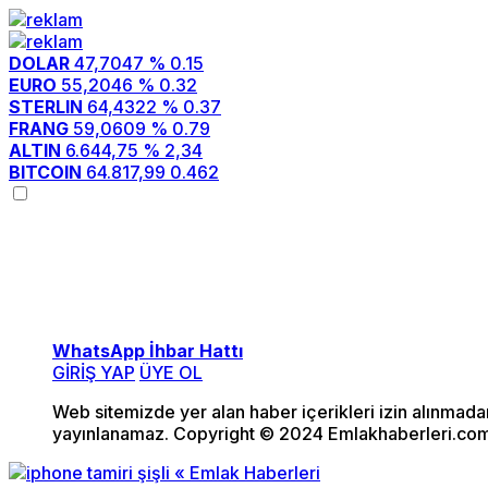
DOLAR
47,7047
% 0.15
EURO
55,2046
% 0.32
STERLIN
64,4322
% 0.37
FRANG
59,0609
% 0.79
ALTIN
6.644,75
% 2,34
BITCOIN
64.817,99
0.462
WhatsApp İhbar Hattı
GİRİŞ YAP
ÜYE OL
Web sitemizde yer alan haber içerikleri izin alınmad
yayınlanamaz. Copyright © 2024 Emlakhaberleri.com