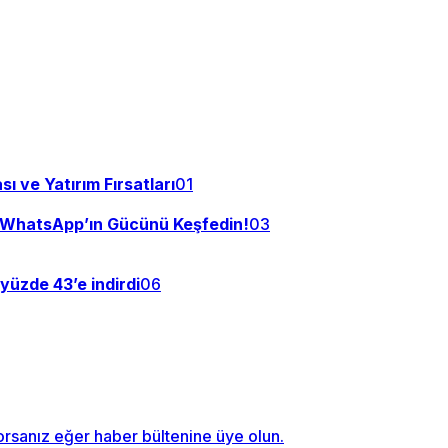
 ve Yatırım Fırsatları
01
e WhatsApp’ın Gücünü Keşfedin!
03
üzde 43’e indirdi
06
orsanız eğer haber bültenine üye olun.