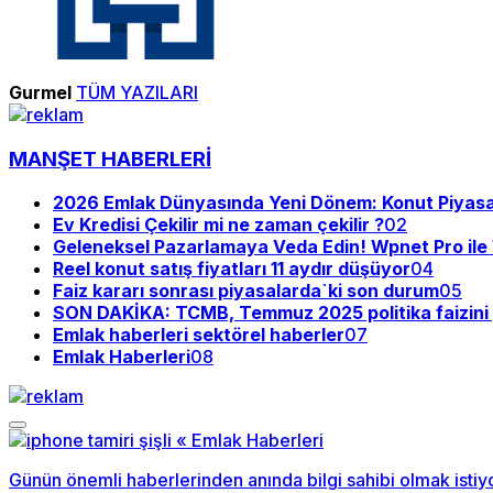
Gurmel
TÜM YAZILARI
MANŞET HABERLERİ
2026 Emlak Dünyasında Yeni Dönem: Konut Piyasası
Ev Kredisi Çekilir mi ne zaman çekilir ?
02
Geleneksel Pazarlamaya Veda Edin! Wpnet Pro il
Reel konut satış fiyatları 11 aydır düşüyor
04
Faiz kararı sonrası piyasalarda`ki son durum
05
SON DAKİKA: TCMB, Temmuz 2025 politika faizini y
Emlak haberleri sektörel haberler
07
Emlak Haberleri
08
Günün önemli haberlerinden anında bilgi sahibi olmak istiy