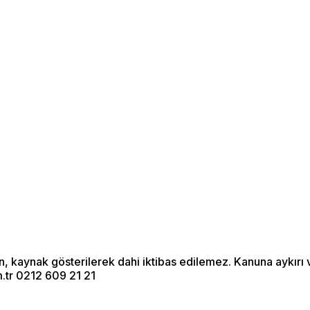
Menü seçimi yapın.
wp-admin -> görünüm ->
menüler sayfasına gidin.
an, kaynak gösterilerek dahi iktibas edilemez. Kanuna aykır
.tr 0212 609 21 21