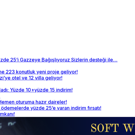
zde 25’i Gazzeye Bağışlıyoruz Sizlerin desteği ile…
ne 223 konutluk yeni proje geliyor!
’ye otel ve 12 villa geliyor!
ladı: Yüzde 10+yüzde 15 indirim!
!
 Hemen oturuma hazır daireler!
demelerde yüzde 25’e varan indirim fırsatı!
imkanı!