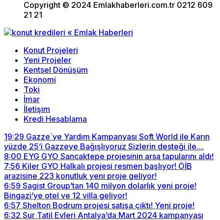
Copyright © 2024 Emlakhaberleri.com.tr 0212 609
21 21
Konut Projeleri
Yeni Projeler
Kentsel Dönüşüm
Ekonomi
Toki
İmar
İletişim
Kredi Hesablama
19:29
Gazze`ye Yardım Kampanyası Soft World ile Karın
yüzde 25’i Gazzeye Bağışlıyoruz Sizlerin desteği ile…
8:00
EYG GYO Sancaktepe projesinin arsa tapularını aldı!
7:56
Kiler GYO Halkalı projesi resmen başlıyor! ÖİB
arazisine 223 konutluk yeni proje geliyor!
6:59
Sagist Group’tan 140 milyon dolarlık yeni proje!
Bingazi’ye otel ve 12 villa geliyor!
6:57
Shelton Bodrum projesi satışa çıktı! Yeni proje!
6:32
Sur Tatil Evleri Antalya’da Mart 2024 kampanyası