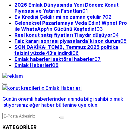
2026 Emlak Dünyasında Yeni Dönem: Konut
Piyasası ve Yatırım Fırsatları
01
Ev Kredisi Çekilir mi ne zaman çekilir ?
02
Geleneksel Pazarlamaya Veda Edin! Wpnet Pro
ile WhatsApp’ın Gücünü Keşfedin!
03
Reel konut satış fiyatları 11 aydır düşüyor
04
Faiz kararı sonrası piyasalarda`ki son durum
05
SON DAKİKA: TCMB, Temmuz 2025 politika
faizini yüzde 43’e indirdi
06
Emlak haberleri sektörel haberler
07
Emlak Haberleri
08
Günün önemli haberlerinden anında bilgi sahibi olmak
istiyorsanız eğer haber bültenine üye olun.
KATEGORİLER