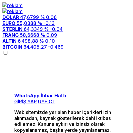
DOLAR
47,6799
% 0.06
EURO
55,0388
% -0.13
STERLIN
64,3349
% -0.04
FRANG
58,6668
% 0.09
ALTIN
6.498,88
% 0,10
BITCOIN
64.405,27
-0.469
Menü seçimi yapın.
wp-admin -> görünüm ->
menüler sayfasına gidin.
WhatsApp İhbar Hattı
GİRİŞ YAP
ÜYE OL
Web sitemizde yer alan haber içerikleri izin
alınmadan, kaynak gösterilerek dahi iktibas
edilemez. Kanuna aykırı ve izinsiz olarak
kopyalanamaz, başka yerde yayınlanamaz.