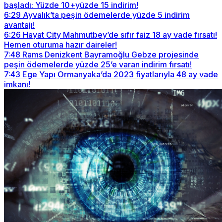
başladı: Yüzde 10+yüzde 15 indirim!
6:29
Ayvalık’ta peşin ödemelerde yüzde 5 indirim
avantajı!
6:26
Hayat City Mahmutbey’de sıfır faiz 18 ay vade fırsatı!
Hemen oturuma hazır daireler!
7:48
Rams Denizkent Bayramoğlu Gebze projesinde
peşin ödemelerde yüzde 25’e varan indirim fırsatı!
7:43
Ege Yapı Ormanyaka’da 2023 fiyatlarıyla 48 ay vade
imkanı!