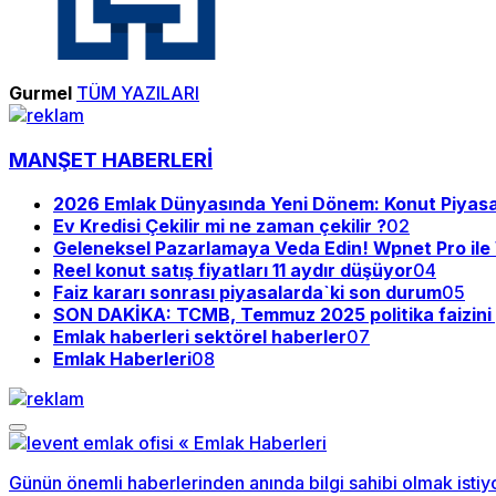
Gurmel
TÜM YAZILARI
MANŞET HABERLERİ
2026 Emlak Dünyasında Yeni Dönem: Konut Piyasası
Ev Kredisi Çekilir mi ne zaman çekilir ?
02
Geleneksel Pazarlamaya Veda Edin! Wpnet Pro il
Reel konut satış fiyatları 11 aydır düşüyor
04
Faiz kararı sonrası piyasalarda`ki son durum
05
SON DAKİKA: TCMB, Temmuz 2025 politika faizini y
Emlak haberleri sektörel haberler
07
Emlak Haberleri
08
Günün önemli haberlerinden anında bilgi sahibi olmak istiy