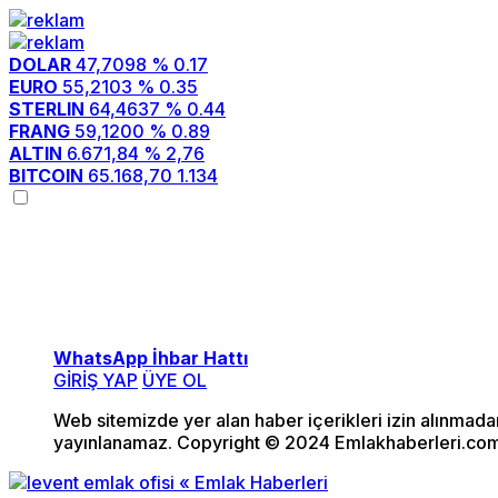
DOLAR
47,7098
% 0.17
EURO
55,2103
% 0.35
STERLIN
64,4637
% 0.44
FRANG
59,1200
% 0.89
ALTIN
6.671,84
% 2,76
BITCOIN
65.168,70
1.134
WhatsApp İhbar Hattı
GİRİŞ YAP
ÜYE OL
Web sitemizde yer alan haber içerikleri izin alınmad
yayınlanamaz. Copyright © 2024 Emlakhaberleri.com