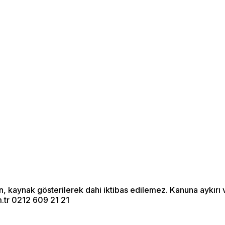
Menü seçimi yapın.
wp-admin -> görünüm ->
menüler sayfasına gidin.
an, kaynak gösterilerek dahi iktibas edilemez. Kanuna aykır
.tr 0212 609 21 21