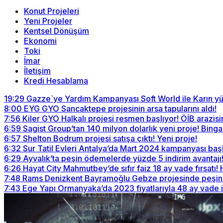
Konut Projeleri
Yeni Projeler
Kentsel Dönüşüm
Ekonomi
Toki
İmar
İletişim
Kredi Hesablama
19:29
Gazze`ye Yardım Kampanyası Soft World ile Karın yü
8:00
EYG GYO Sancaktepe projesinin arsa tapularını aldı!
7:56
Kiler GYO Halkalı projesi resmen başlıyor! ÖİB arazisi
6:59
Sagist Group’tan 140 milyon dolarlık yeni proje! Bingazi
6:57
Shelton Bodrum projesi satışa çıktı! Yeni proje!
6:32
Sur Tatil Evleri Antalya’da Mart 2024 kampanyası baş
6:29
Ayvalık’ta peşin ödemelerde yüzde 5 indirim avantajı
6:26
Hayat City Mahmutbey’de sıfır faiz 18 ay vade fırsatı!
7:48
Rams Denizkent Bayramoğlu Gebze projesinde peşin ö
7:43
Ege Yapı Ormanyaka’da 2023 fiyatlarıyla 48 ay vade 