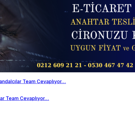
cılar Team Cevaplıyor…