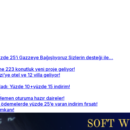
zde 25’i Gazzeye Bağışlıyoruz Sizlerin desteği ile…
ne 223 konutluk yeni proje geliyor!
’ye otel ve 12 villa geliyor!
ladı: Yüzde 10+yüzde 15 indirim!
!
 Hemen oturuma hazır daireler!
demelerde yüzde 25’e varan indirim fırsatı!
imkanı!