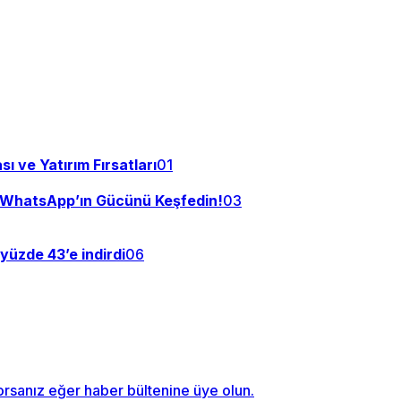
 ve Yatırım Fırsatları
01
e WhatsApp’ın Gücünü Keşfedin!
03
üzde 43’e indirdi
06
orsanız eğer haber bültenine üye olun.