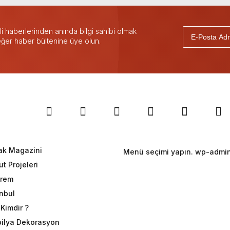
 haberlerinden anında bilgi sahibi olmak
 eğer haber bültenine üye olun.
ak Magazini
Menü seçimi yapın. wp-admin 
t Projeleri
rem
anbul
Kimdir ?
ilya Dekorasyon