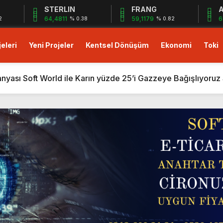
STERLIN
FRANG
A
64,4811
59,1179
6
2
% 0.38
% 0.82
eleri
Yeni Projeler
Kentsel Dönüşüm
Ekonomi
Toki
ası Soft World ile Karın yüzde 25’i Gazzeye Bağışlıyoruz S