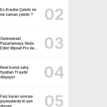
02
Ev Kredisi Çekilir mi
ne zaman çekilir ?
03
Geleneksel
Pazarlamaya Veda
Edin! Wpnet Pro ile
WhatsApp’ın Gücünü
Keşfedin!
04
Reel konut satış
fiyatları 11 aydır
düşüyor
05
Faiz kararı sonrası
piyasalarda`ki son
durum