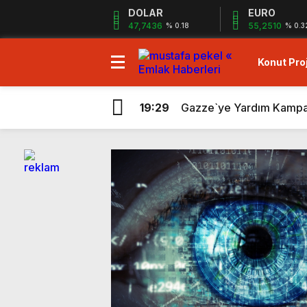
DOLAR
EURO
47,7436
55,2510
% 0.18
% 0.3
Konut Proj
19:29
Gazze`ye Yardım Kampany