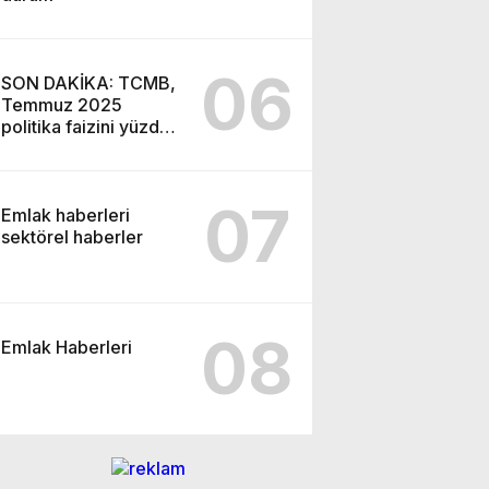
06
SON DAKİKA: TCMB,
Temmuz 2025
politika faizini yüzde
43’e indirdi
07
Emlak haberleri
sektörel haberler
08
Emlak Haberleri