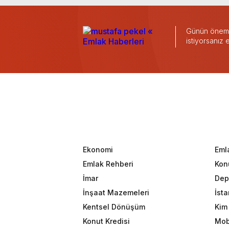
Günün önemli
istiyorsanız
Ekonomi
Eml
Emlak Rehberi
Konu
İmar
Dep
İnşaat Mazemeleri
İst
Kentsel Dönüşüm
Kim 
Konut Kredisi
Mob