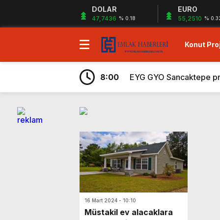
DOLAR
EURO
47,7436
55,2510
% 0.18
% 0.3
Konut Proj
7:43
Ege Yapı Ormanyaka’da 2
19:29
Gazze`ye Yardım Kampany
8:00
EYG GYO Sancaktepe proje
7:56
Kiler GYO Halkalı projes
6:59
Sagist Group’tan 140 mily
6:57
Shelton Bodrum projesi sa
6:32
Sur Tatil Evleri Antalya
6:29
Ayvalık’ta peşin ödemele
6:26
Hayat City Mahmutbey’de 
7:48
Rams Denizkent Bayramoğ
16 Mart 2024 - 10:10
7:43
Ege Yapı Ormanyaka’da 2
Müstakil ev alacaklara
19:29
Gazze`ye Yardım Kampany