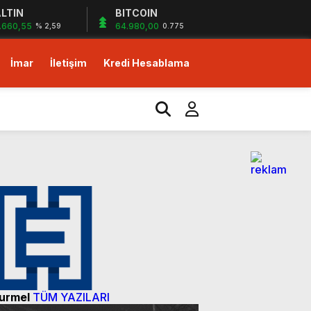
LTIN
BITCOIN
.660,55
64.980,00
% 2,59
0.775
İmar
İletişim
Kredi Hesablama
izlerin desteği ile…
yor!
m!
dirim fırsatı!
urmel
TÜM YAZILARI
izlerin desteği ile…