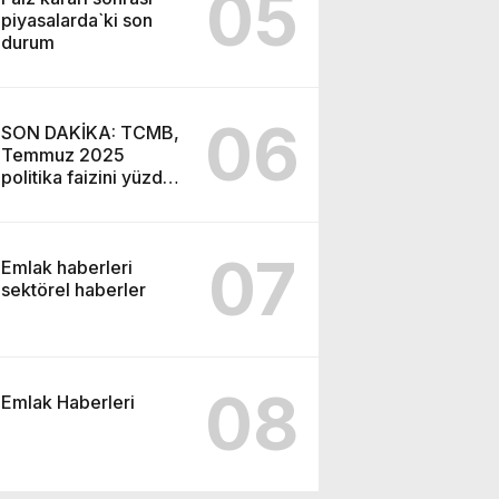
05
piyasalarda`ki son
durum
06
SON DAKİKA: TCMB,
Temmuz 2025
politika faizini yüzde
43’e indirdi
07
Emlak haberleri
sektörel haberler
08
Emlak Haberleri