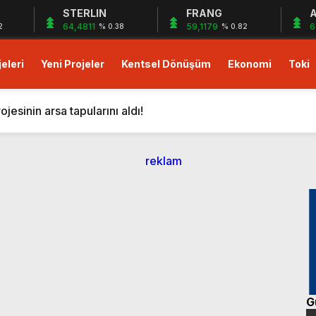
STERLIN
FRANG
A
64,4811
59,1179
6
2
% 0.38
% 0.82
eleri
Yeni Projeler
Kentsel Dönüşüm
Ekonomi
Toki
023 fiyatlarıyla 48 ay vade imkanı!
ası Soft World ile Karın yüzde 25’i Gazzeye Bağışlıyoruz S
sinin arsa tapularını aldı!
i resmen başlıyor! ÖİB arazisine 223 konutluk yeni proje geli
on dolarlık yeni proje! Bingazi’ye otel ve 12 villa geliyor!
tışa çıktı! Yeni proje!
’da Mart 2024 kampanyası başladı: Yüzde 10+yüzde 15 indiri
rde yüzde 5 indirim avantajı!
sıfır faiz 18 ay vade fırsatı! Hemen oturuma hazır daireler!
lu Gebze projesinde peşin ödemelerde yüzde 25’e varan in
023 fiyatlarıyla 48 ay vade imkanı!
G
ası Soft World ile Karın yüzde 25’i Gazzeye Bağışlıyoruz S