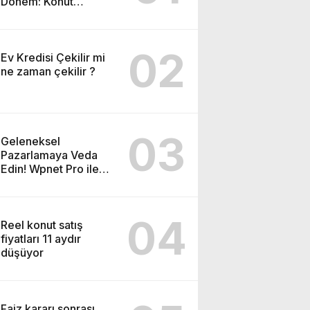
Dönem: Konut
Piyasası ve Yatırım
Fırsatları
02
Ev Kredisi Çekilir mi
ne zaman çekilir ?
03
Geleneksel
Pazarlamaya Veda
Edin! Wpnet Pro ile
WhatsApp’ın Gücünü
Keşfedin!
04
Reel konut satış
fiyatları 11 aydır
düşüyor
Faiz kararı sonrası