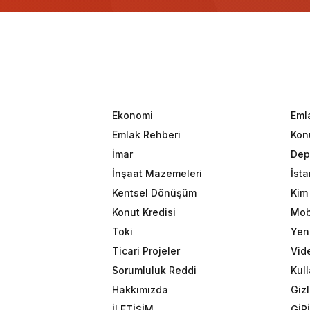
Ekonomi
Eml
Emlak Rehberi
Konu
İmar
Dep
İnşaat Mazemeleri
İst
Kentsel Dönüşüm
Kim 
Konut Kredisi
Mob
Toki
Yeni
Ticari Projeler
Vid
Sorumluluk Reddi
Kull
Hakkımızda
Gizl
İLETİŞİM
GİR