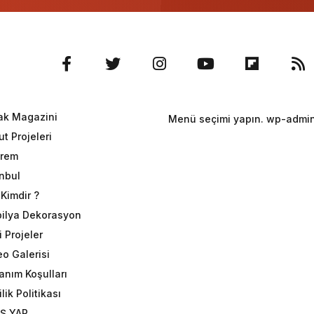
ak Magazini
Menü seçimi yapın. wp-admin 
t Projeleri
rem
anbul
Kimdir ?
ilya Dekorasyon
 Projeler
eo Galerisi
anım Koşulları
ilik Politikası
İŞ YAP