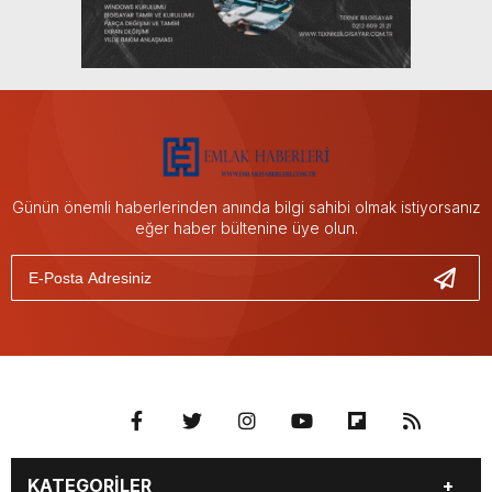
Günün önemli haberlerinden anında bilgi sahibi olmak istiyorsanız
eğer haber bültenine üye olun.
KATEGORİLER