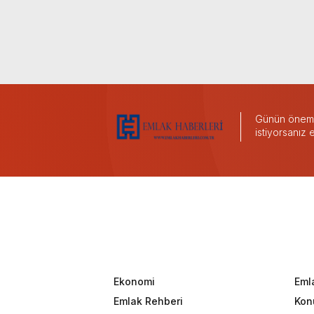
Günün önemli
istiyorsanız
Ekonomi
Eml
Emlak Rehberi
Konu