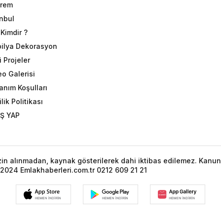
rem
anbul
Kimdir ?
ilya Dekorasyon
 Projeler
eo Galerisi
anım Koşulları
ilik Politikası
İŞ YAP
izin alınmadan, kaynak gösterilerek dahi iktibas edilemez. Kanun
2024 Emlakhaberleri.com.tr 0212 609 21 21