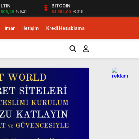
LTIN
BITCOIN
.506,48
64.354,00
% 0,21
-0.318
İmar
İletişim
Kredi Hesablama
izlerin desteği ile…
yor!
m!
dirim fırsatı!
izlerin desteği ile…