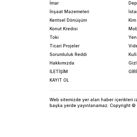
İmar
Dep
İnşaat Mazemeleri
İst
Kentsel Dönüşüm
Kim 
Konut Kredisi
Mob
Toki
Yeni
Ticari Projeler
Vid
Sorumluluk Reddi
Kull
Hakkımızda
Gizl
İLETİŞİM
GİR
KAYIT OL
Web sitemizde yer alan haber içerikleri 
başka yerde yayınlanamaz. Copyright © 