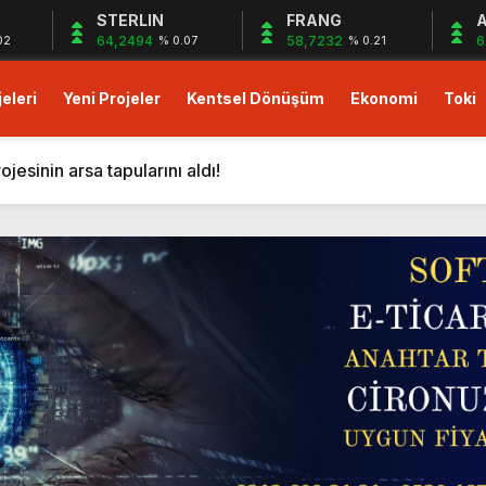
STERLIN
FRANG
A
64,2494
58,7232
6
02
% 0.07
% 0.21
eleri
Yeni Projeler
Kentsel Dönüşüm
Ekonomi
Toki
023 fiyatlarıyla 48 ay vade imkanı!
ası Soft World ile Karın yüzde 25’i Gazzeye Bağışlıyoruz S
sinin arsa tapularını aldı!
i resmen başlıyor! ÖİB arazisine 223 konutluk yeni proje geli
on dolarlık yeni proje! Bingazi’ye otel ve 12 villa geliyor!
tışa çıktı! Yeni proje!
’da Mart 2024 kampanyası başladı: Yüzde 10+yüzde 15 indiri
rde yüzde 5 indirim avantajı!
sıfır faiz 18 ay vade fırsatı! Hemen oturuma hazır daireler!
lu Gebze projesinde peşin ödemelerde yüzde 25’e varan in
023 fiyatlarıyla 48 ay vade imkanı!
ası Soft World ile Karın yüzde 25’i Gazzeye Bağışlıyoruz S