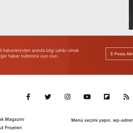
 haberlerinden anında bilgi sahibi olmak
 eğer haber bültenine üye olun.
ak Magazini
Menü seçimi yapın. wp-admin 
t Projeleri