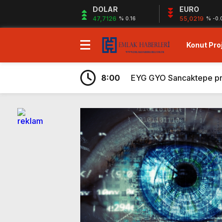
DOLAR
EURO
47,7126
55,0219
% 0.16
% -0.
Konut Proj
7:43
Ege Yapı Ormanyaka’da 2
19:29
Gazze`ye Yardım Kampany
8:00
EYG GYO Sancaktepe proje
7:56
Kiler GYO Halkalı projes
6:59
Sagist Group’tan 140 mily
6:57
Shelton Bodrum projesi sa
6:32
Sur Tatil Evleri Antalya
6:29
Ayvalık’ta peşin ödemele
6:26
Hayat City Mahmutbey’de 
7:48
Rams Denizkent Bayramoğ
7:43
Ege Yapı Ormanyaka’da 2
19:29
Gazze`ye Yardım Kampany