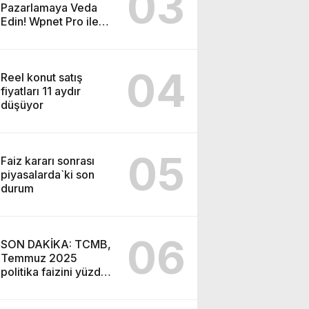
03
Pazarlamaya Veda
Edin! Wpnet Pro ile
WhatsApp’ın Gücünü
Keşfedin!
04
Reel konut satış
fiyatları 11 aydır
düşüyor
05
Faiz kararı sonrası
piyasalarda`ki son
durum
06
SON DAKİKA: TCMB,
Temmuz 2025
politika faizini yüzde
43’e indirdi