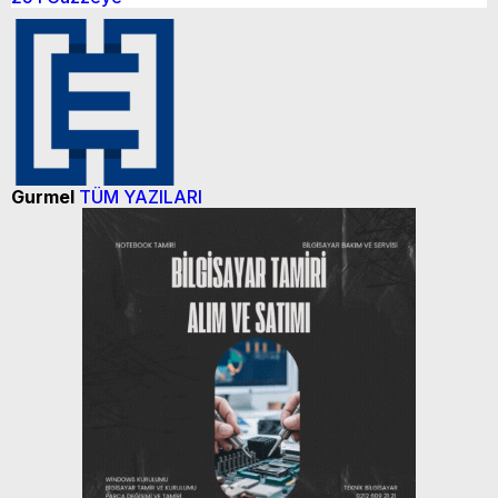
Karın yüzde 25’i Gazzeye Bağışlıyoruz
Sizlerin desteği ile…
Gurmel
TÜM YAZILARI