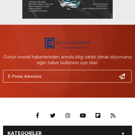
Günün önemli haberlerinden anında bilgi sahibi olmak istiyorsanız
eğer haber bültenine üye olun.
KATEGORİLER