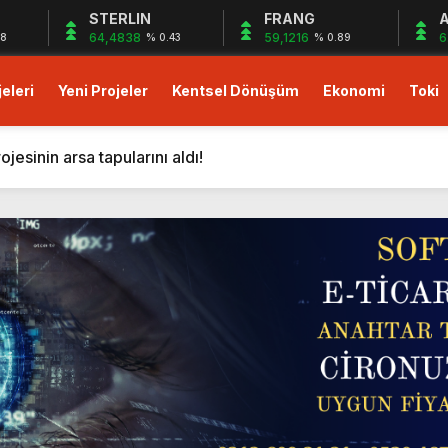
STERLIN
FRANG
A
64,4838
59,1216
6
38
% 0.43
% 0.89
eleri
Yeni Projeler
Kentsel Dönüşüm
Ekonomi
Toki
023 fiyatlarıyla 48 ay vade imkanı!
ası Soft World ile Karın yüzde 25’i Gazzeye Bağışlıyoruz S
sinin arsa tapularını aldı!
i resmen başlıyor! ÖİB arazisine 223 konutluk yeni proje geli
on dolarlık yeni proje! Bingazi’ye otel ve 12 villa geliyor!
tışa çıktı! Yeni proje!
’da Mart 2024 kampanyası başladı: Yüzde 10+yüzde 15 indiri
rde yüzde 5 indirim avantajı!
sıfır faiz 18 ay vade fırsatı! Hemen oturuma hazır daireler!
lu Gebze projesinde peşin ödemelerde yüzde 25’e varan in
023 fiyatlarıyla 48 ay vade imkanı!
ası Soft World ile Karın yüzde 25’i Gazzeye Bağışlıyoruz S