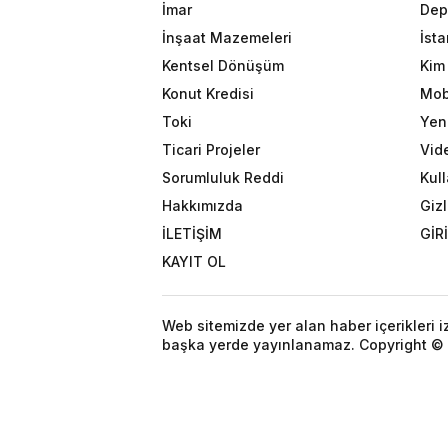
İmar
Dep
İnşaat Mazemeleri
İst
Kentsel Dönüşüm
Kim 
Konut Kredisi
Mob
Toki
Yeni
Ticari Projeler
Vid
Sorumluluk Reddi
Kull
Hakkımızda
Gizl
İLETİŞİM
GİR
KAYIT OL
Web sitemizde yer alan haber içerikleri 
başka yerde yayınlanamaz. Copyright © 