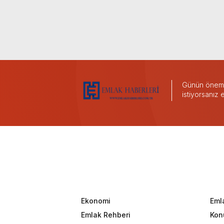
Günün önemli
istiyorsanız
Ekonomi
Eml
Emlak Rehberi
Konu