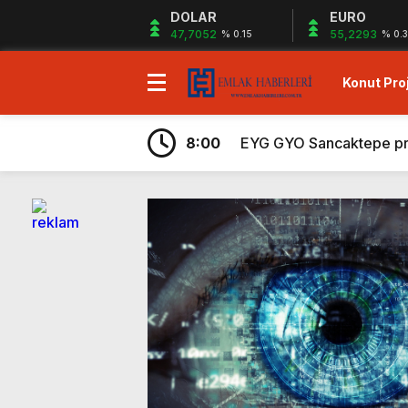
DOLAR
EURO
47,7052
55,2293
% 0.15
% 0.
Konut Proj
7:43
Ege Yapı Ormanyaka’da 2
19:29
Gazze`ye Yardım Kampany
8:00
EYG GYO Sancaktepe proje
7:56
Kiler GYO Halkalı projes
6:59
Sagist Group’tan 140 mily
6:57
Shelton Bodrum projesi sa
6:32
Sur Tatil Evleri Antalya
6:29
Ayvalık’ta peşin ödemele
6:26
Hayat City Mahmutbey’de 
7:48
Rams Denizkent Bayramoğ
7:43
Ege Yapı Ormanyaka’da 2
19:29
Gazze`ye Yardım Kampany