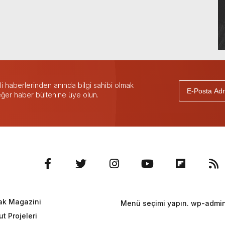
 haberlerinden anında bilgi sahibi olmak
 eğer haber bültenine üye olun.
ak Magazini
Menü seçimi yapın. wp-admin 
t Projeleri