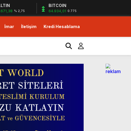
LTIN
BITCOIN
.671,38
64.934,01
% 2,75
0.775
İmar
İletişim
Kredi Hesablama
izlerin desteği ile…
yor!
m!
dirim fırsatı!
izlerin desteği ile…