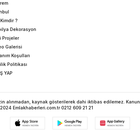
rem
anbul
Kimdir ?
ilya Dekorasyon
 Projeler
eo Galerisi
anım Koşulları
ilik Politikası
İŞ YAP
izin alınmadan, kaynak gösterilerek dahi iktibas edilemez. Kanun
2024 Emlakhaberleri.com.tr 0212 609 21 21