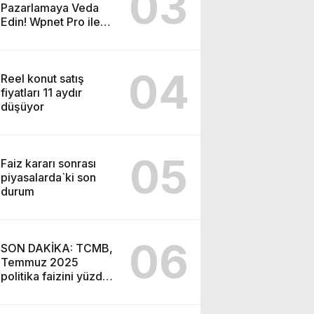
03
Pazarlamaya Veda
Edin! Wpnet Pro ile
WhatsApp’ın Gücünü
Keşfedin!
04
Reel konut satış
fiyatları 11 aydır
düşüyor
05
Faiz kararı sonrası
piyasalarda`ki son
durum
06
SON DAKİKA: TCMB,
Temmuz 2025
politika faizini yüzde
43’e indirdi