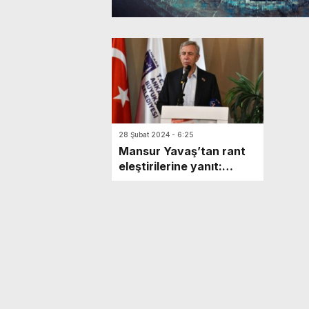
28 Şubat 2024 - 6:25
Mansur Yavaş’tan rant
eleştirilerine yanıt:
Belediye meclisimizden
bir tane rantlı imar
geçmedi!