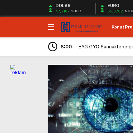
DOLAR
EURO
47,7107
55,0702
% 0.17
% 0.
Konut Proj
7:43
Ege Yapı Ormanyaka’da 2
19:29
Gazze`ye Yardım Kampany
8:00
EYG GYO Sancaktepe proje
7:56
Kiler GYO Halkalı projes
6:59
Sagist Group’tan 140 mily
6:57
Shelton Bodrum projesi sa
6:32
Sur Tatil Evleri Antalya
6:29
Ayvalık’ta peşin ödemele
6:26
Hayat City Mahmutbey’de 
7:48
Rams Denizkent Bayramoğ
7:43
Ege Yapı Ormanyaka’da 2
19:29
Gazze`ye Yardım Kampany