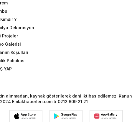
rem
anbul
Kimdir ?
ilya Dekorasyon
 Projeler
eo Galerisi
anım Koşulları
ilik Politikası
İŞ YAP
izin alınmadan, kaynak gösterilerek dahi iktibas edilemez. Kanun
2024 Emlakhaberleri.com.tr 0212 609 21 21