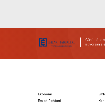
Günün önemli
istiyorsanız
Ekonomi
Eml
Emlak Rehberi
Konu