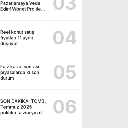
03
Pazarlamaya Veda
Edin! Wpnet Pro ile
WhatsApp’ın Gücünü
Keşfedin!
04
Reel konut satış
fiyatları 11 aydır
düşüyor
05
Faiz kararı sonrası
piyasalarda`ki son
durum
06
SON DAKİKA: TCMB,
Temmuz 2025
politika faizini yüzde
43’e indirdi