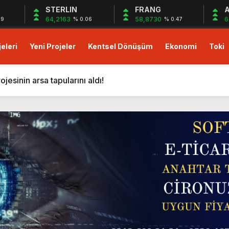
STERLIN
FRANG
A
64,2163
58,8730
6
09
% 0.06
% 0.47
eleri
Yeni Projeler
Kentsel Dönüşüm
Ekonomi
Toki
023 fiyatlarıyla 48 ay vade imkanı!
ası Soft World ile Karın yüzde 25’i Gazzeye Bağışlıyoruz S
sinin arsa tapularını aldı!
i resmen başlıyor! ÖİB arazisine 223 konutluk yeni proje geli
on dolarlık yeni proje! Bingazi’ye otel ve 12 villa geliyor!
tışa çıktı! Yeni proje!
’da Mart 2024 kampanyası başladı: Yüzde 10+yüzde 15 indiri
rde yüzde 5 indirim avantajı!
sıfır faiz 18 ay vade fırsatı! Hemen oturuma hazır daireler!
lu Gebze projesinde peşin ödemelerde yüzde 25’e varan in
023 fiyatlarıyla 48 ay vade imkanı!
ası Soft World ile Karın yüzde 25’i Gazzeye Bağışlıyoruz S