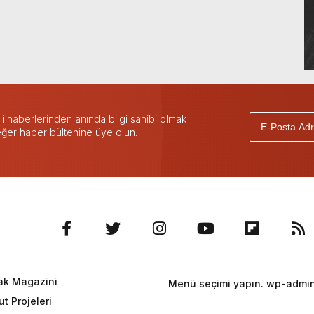
 haberlerinden anında bilgi sahibi olmak
 eğer haber bültenine üye olun.
ak Magazini
Menü seçimi yapın. wp-admin 
t Projeleri