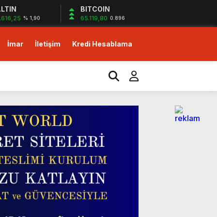
LTIN
BITCOIN
.616,25
65.119,80
% 1,90
0.896
İmar
İletişim
Kredi Hesablama
izlerin desteği ile…
yor!
m!
dirim fırsatı!
izlerin desteği ile…