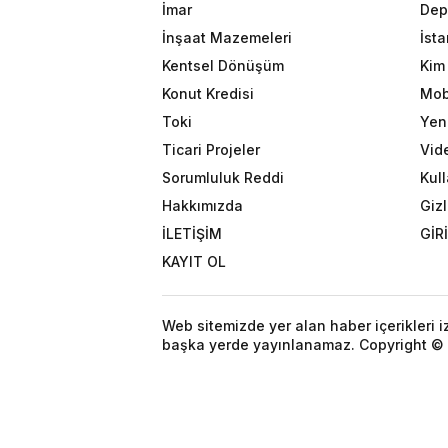
İmar
Dep
İnşaat Mazemeleri
İst
Kentsel Dönüşüm
Kim 
Konut Kredisi
Mob
Toki
Yeni
Ticari Projeler
Vid
Sorumluluk Reddi
Kull
Hakkımızda
Gizl
İLETİŞİM
GİR
KAYIT OL
Web sitemizde yer alan haber içerikleri 
başka yerde yayınlanamaz. Copyright © 