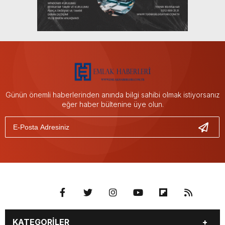
Günün önemli haberlerinden anında bilgi sahibi olmak istiyorsanız
eğer haber bültenine üye olun.
KATEGORİLER