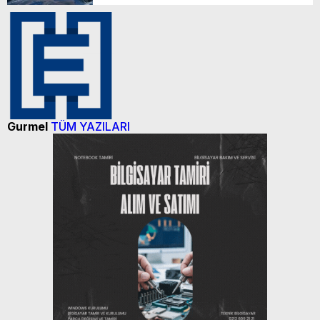
Karın yüzde 25’i Gazzeye Bağışlıyoruz
Sizlerin desteği ile…
Gurmel
TÜM YAZILARI