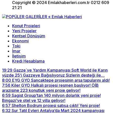
Copyright © 2024 Emlakhaberleri.com.tr 0212 609
21 21
Konut Projeleri
Yeni Projeler
Kentsel Dönüşüm
Ekonomi
Toki
İmar
İletişim
Kredi Hesablama
19:29
Gazze`ye Yardım Kampanyası Soft World ile Karın
yüzde 25’i Gazzeye Bağışlıyoruz Sizlerin desteği ile…
8:00
EYG GYO Sancaktepe projesinin arsa tapularını aldı!
7:56
Kiler GYO Halkalı projesi resmen başlıyor! ÖİB
arazisine 223 konutluk yeni proje geliyor!
6:59
Sagist Group’tan 140 milyon dolarlık yeni proje!
Bingazi’ye otel ve 12 villa geliyor!
6:57
Shelton Bodrum projesi satışa çıktı! Yeni proje!
6:32
Sur Tatil Evleri Antalya’da Mart 2024 kampanyası