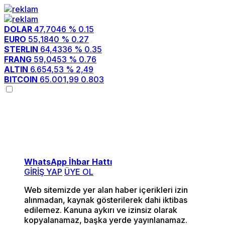
DOLAR
47,7046
% 0.15
EURO
55,1840
% 0.27
STERLIN
64,4336
% 0.35
FRANG
59,0453
% 0.76
ALTIN
6.654,53
% 2,49
BITCOIN
65.001,99
0.803
Menü seçimi yapın.
wp-admin -> görünüm ->
menüler sayfasına gidin.
WhatsApp İhbar Hattı
GİRİŞ YAP
ÜYE OL
Web sitemizde yer alan haber içerikleri izin
alınmadan, kaynak gösterilerek dahi iktibas
edilemez. Kanuna aykırı ve izinsiz olarak
kopyalanamaz, başka yerde yayınlanamaz.