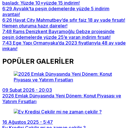
başladı: Yüzde 10+yüzde 15 indirim!
6:29
Ayvalık’ta peşin ödemelerde yüzde 5 indirim
avantajı!
6:26
Hayat City Mahmutbey’de sıfır faiz 18 ay vade fırsatı!
Hemen oturuma hazır daireler!
7:48
Rams Denizkent Bayramoğlu Gebze projesinde
peşin ödemelerde yüzde 25’e varan indirim fırsatı!
7:43
Ege Yapı Ormanyaka’da 2023 fiyatlarıyla 48 ay vade
imkanı!
POPÜLER GALERİLER
09 Şubat 2026 - 20:03
2026 Emlak Dünyasında Yeni Dönem: Konut Piyasası ve
Yatırım Fırsatları
16 Ağustos 2025 - 5:47
Ev Kredisi Çekilir mi ne zaman çekilir ?